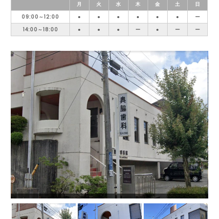
月
火
水
木
金
土
日
09:00～12:00
●
●
●
●
●
●
ー
14:00～18:00
●
●
●
ー
●
ー
ー