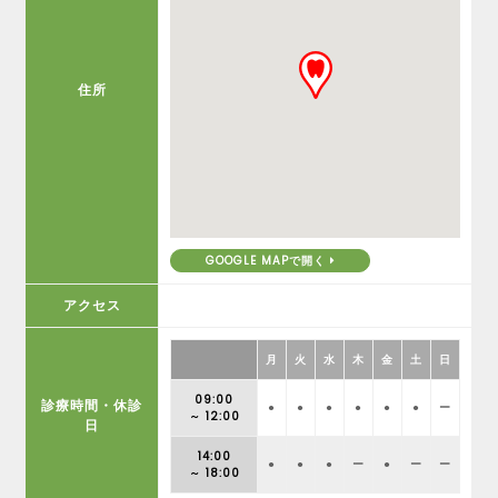
住所
GOOGLE MAPで開く
アクセス
月
火
水
木
金
土
日
09:00
診療時間・休診
●
●
●
●
●
●
ー
～ 12:00
日
14:00
●
●
●
ー
●
ー
ー
～ 18:00