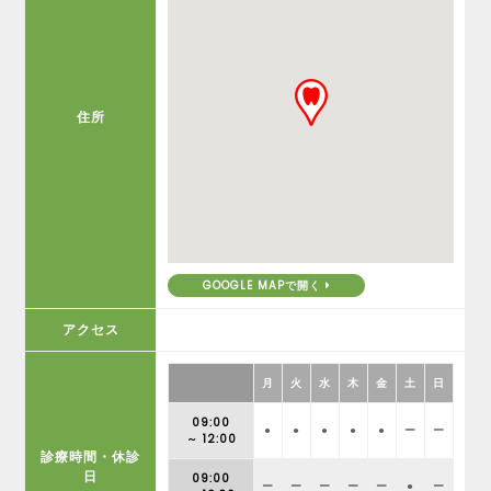
住所
GOOGLE MAPで開く
アクセス
月
火
水
木
金
土
日
09:00
●
●
●
●
●
ー
ー
～ 12:00
診療時間・休診
日
09:00
ー
ー
ー
ー
ー
●
ー