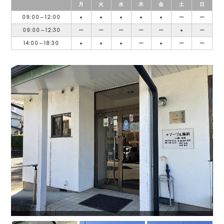
月
火
水
木
金
土
日
09:00～12:00
●
●
●
●
●
ー
ー
09:00～12:30
ー
ー
ー
ー
ー
●
ー
14:00～18:30
●
●
●
ー
●
ー
ー