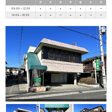
月
火
水
木
金
土
日
09:00～12:30
●
●
●
●
●
●
ー
14:00～18:30
●
●
ー
●
●
ー
ー