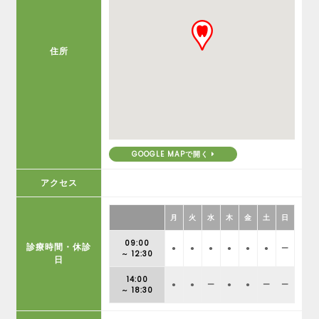
住所
GOOGLE MAPで開く
アクセス
月
火
水
木
金
土
日
09:00
診療時間・休診
●
●
●
●
●
●
ー
～ 12:30
日
14:00
●
●
ー
●
●
ー
ー
～ 18:30