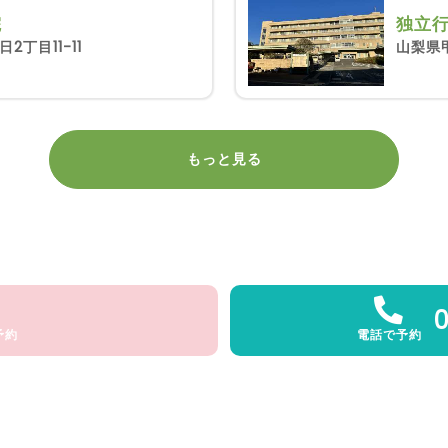
院
独立行
丁目11-11
山梨県甲
もっと見る
予約
電話で予約