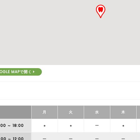
OGLE MAPで開く
月
火
水
木
:00
～ 18:00
●
●
ー
●
:00
～ 12:00
ー
ー
ー
ー