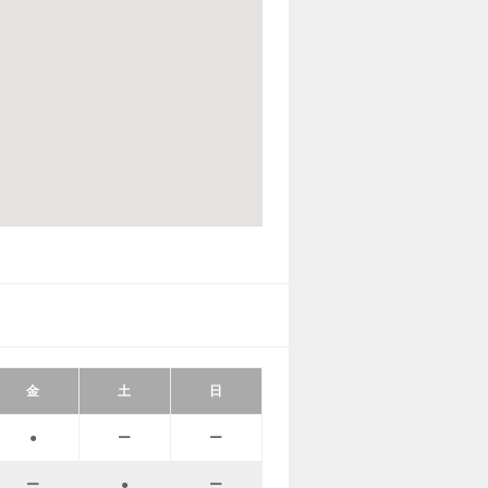
金
土
日
●
ー
ー
ー
●
ー