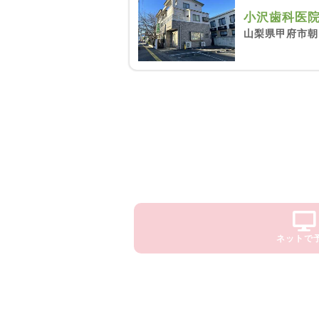
小沢歯科医
山梨県甲府市朝日2
ネットで