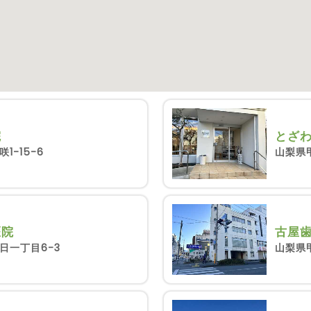
院
とざ
1-15-6
山梨県甲
医院
古屋
日一丁目6-3
山梨県