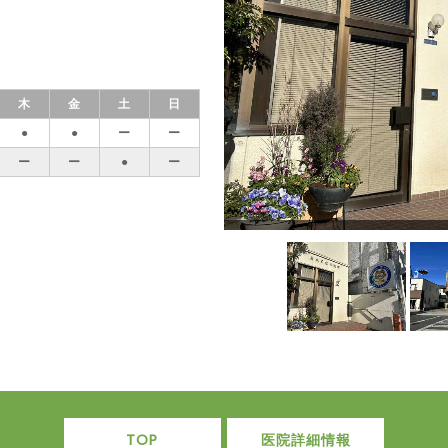
木
金
土
日
●
●
ー
ー
ー
ー
●
ー
TOP
医院詳細情報