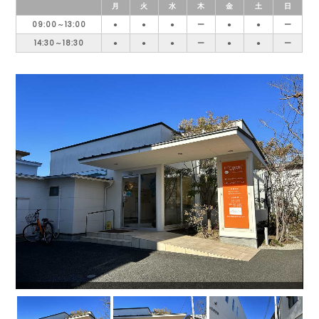
月
火
水
木
金
土
日
09:00～13:00
●
●
●
ー
●
●
ー
14:30～18:30
●
●
●
ー
●
●
ー