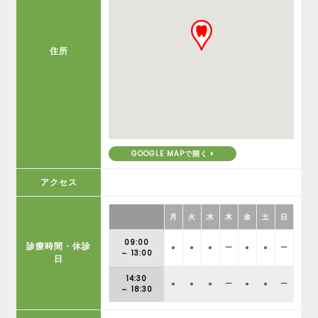
住所
GOOGLE MAPで開く
アクセス
月
火
水
木
金
土
日
09:00
診療時間・休診
●
●
●
ー
●
●
ー
～ 13:00
日
14:30
●
●
●
ー
●
●
ー
～ 18:30