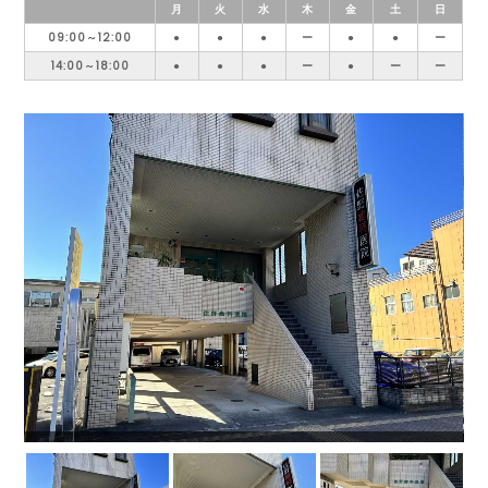
月
火
水
木
金
土
日
09:00～12:00
●
●
●
ー
●
●
ー
14:00～18:00
●
●
●
ー
●
ー
ー