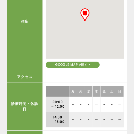
住所
GOOGLE MAPで開く
アクセス
月
火
水
木
金
土
日
09:00
診療時間・休診
●
●
●
ー
●
●
ー
～ 12:00
日
14:00
●
●
●
ー
●
ー
ー
～ 18:00