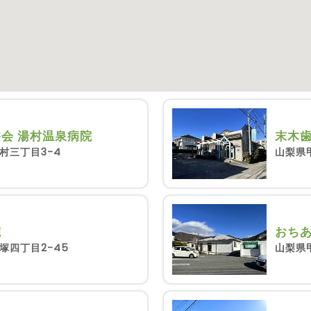
会 湯村温泉病院
末木
村三丁目3-4
山梨県甲
院
おち
塚四丁目2-45
山梨県