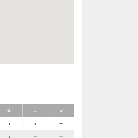
金
土
日
●
●
ー
●
ー
ー