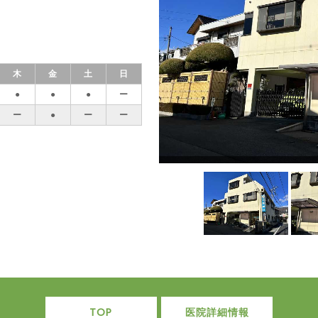
木
金
土
日
●
●
●
ー
ー
●
ー
ー
TOP
医院詳細情報