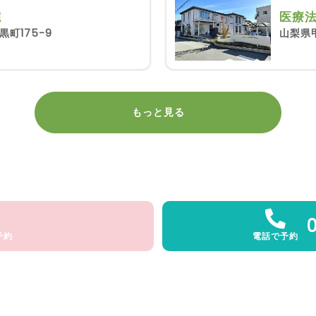
院
医療法
町175-9
山梨県甲
もっと見る
予約
電話で予約