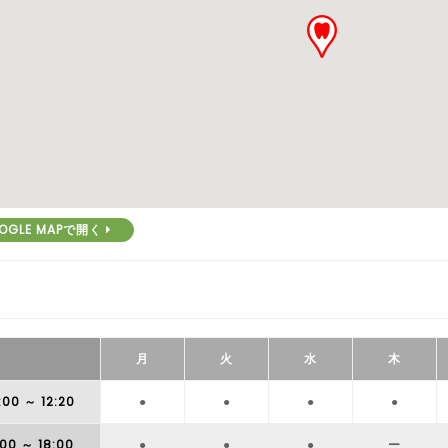
OGLE MAPで開く
月
火
水
木
:00
～ 12:20
●
●
●
●
:00
～ 18:00
●
●
●
ー