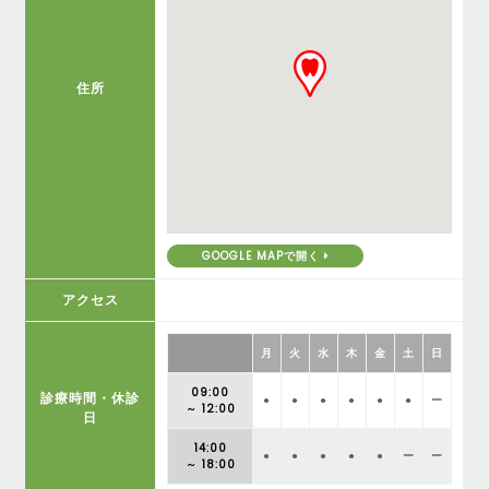
住所
GOOGLE MAPで開く
アクセス
月
火
水
木
金
土
日
09:00
診療時間・休診
●
●
●
●
●
●
ー
～ 12:00
日
14:00
●
●
●
●
●
ー
ー
～ 18:00