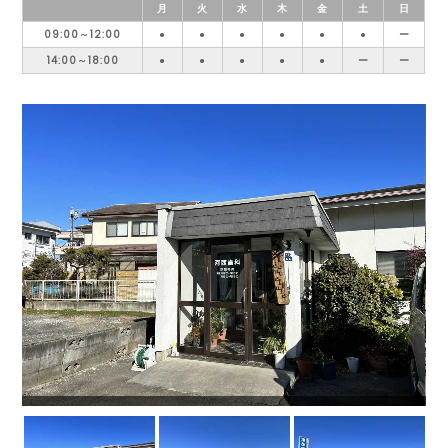
月
火
水
木
金
土
日
09:00～12:00
●
●
●
●
●
●
ー
14:00～18:00
●
●
●
●
●
ー
ー