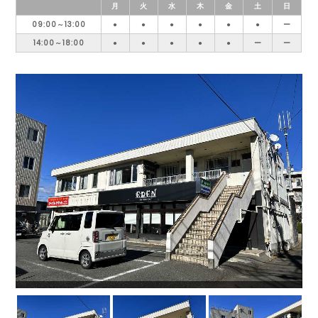
月
火
水
木
金
土
日
09:00～13:00
●
●
●
●
●
●
ー
14:00～18:00
●
●
●
●
●
ー
ー