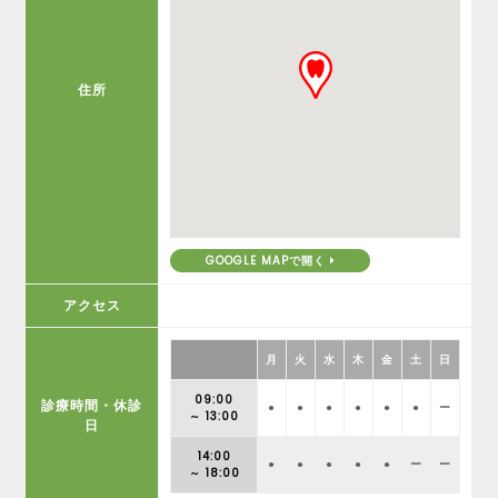
住所
GOOGLE MAPで開く
アクセス
月
火
水
木
金
土
日
09:00
診療時間・休診
●
●
●
●
●
●
ー
～ 13:00
日
14:00
●
●
●
●
●
ー
ー
～ 18:00