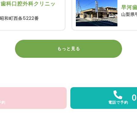
ち歯科口腔外科クリニッ
早河
山梨県甲
昭和町西条5222番
もっと見る
0
予約
電話で予約