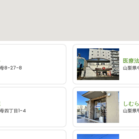
科
医療
8-27-8
山梨県
院
しむ
母四丁目1-4
山梨県甲