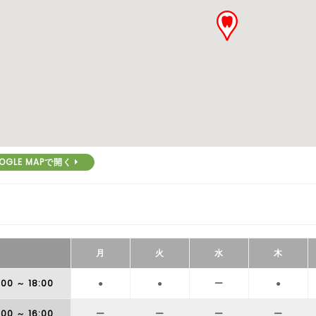
OGLE MAPで開く
月
火
水
木
:00
～ 18:00
●
●
ー
●
:00
～ 16:00
ー
ー
ー
ー