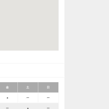
金
土
日
●
ー
ー
ー
●
ー