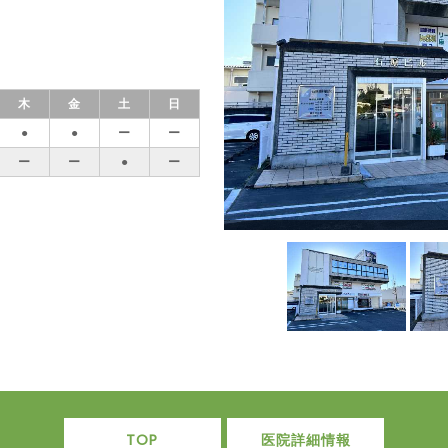
木
金
土
日
●
●
ー
ー
ー
ー
●
ー
TOP
医院詳細情報