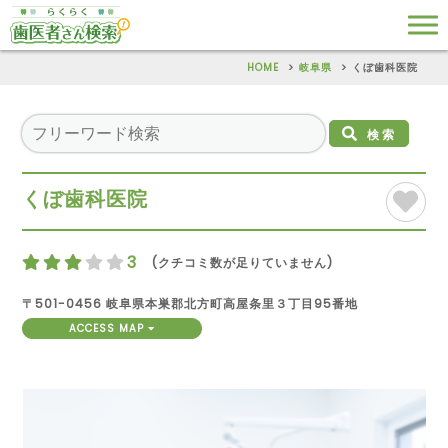
HOME
岐阜県
くぼ歯科医院
検索
くぼ歯科医院
3
(クチコミ数が足りていません)
〒501-0456 岐阜県本巣郡北方町高屋条里３丁目95番地
ACCESS MAP