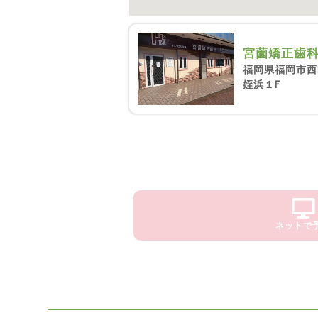
宮薗矯正歯
福岡県福岡市西区
姪浜１F
ネットで