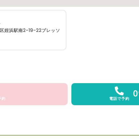
科
姪浜駅南2-19-22プレッソ
0
予約
電話で予約