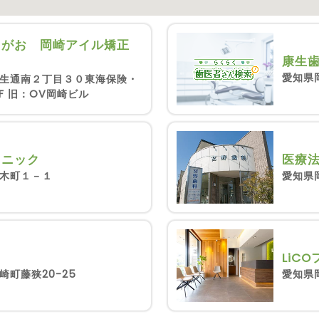
えがお 岡崎アイル矯正
康生
愛知県岡
生通南２丁目３０東海保険・
F 旧：OV岡崎ビル
医療
リニック
愛知県
木町１－１
LiC
愛知県
崎町藤狭20-25