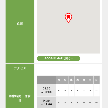
住所
GOOGLE MAPで開く
アクセス
月
火
水
木
金
土
日
09:30
●
●
●
●
ー
●
ー
～ 13:00
診療時間・休診
日
14:30
●
●
●
●
ー
ー
ー
～ 19:00