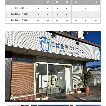
月
火
水
木
金
土
日
09:30～13:00
●
●
●
●
ー
●
ー
14:30～19:00
●
●
●
●
ー
ー
ー
14:30～18:00
ー
ー
ー
ー
ー
●
ー