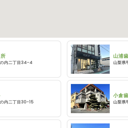
療所
山浦
の内二丁目34-4
山梨県
科
小倉
内二丁目30-15
山梨県