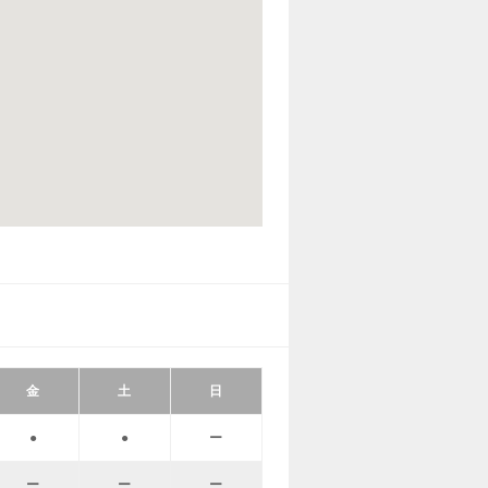
金
土
日
●
●
ー
ー
ー
ー