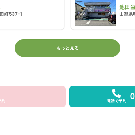
院
池田
町537-1
山梨県
もっと見る
0
予約
電話で予約