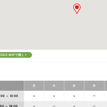
OGLE MAPで開く
月
火
水
木
:00
～ 13:00
●
●
●
ー
:00
～ 18:00
●
ー
●
ー