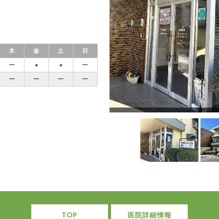
木
金
土
日
ー
●
●
ー
ー
ー
ー
ー
TOP
医院詳細情報