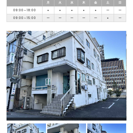
月
火
水
木
金
土
日
09:00～18:00
●
●
●
●
●
ー
ー
09:00～15:00
ー
ー
ー
ー
ー
●
ー