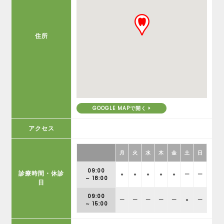
住所
GOOGLE MAPで開く
アクセス
月
火
水
木
金
土
日
09:00
診療時間・休診
●
●
●
●
●
ー
ー
～ 18:00
日
09:00
ー
ー
ー
ー
ー
●
ー
～ 15:00