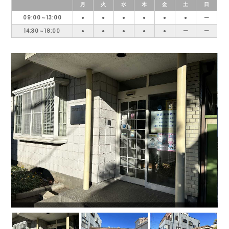
月
火
水
木
金
土
日
09:00～13:00
●
●
●
●
●
●
ー
14:30～18:00
●
●
●
●
●
ー
ー