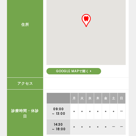
住所
GOOGLE MAPで開く
アクセス
月
火
水
木
金
土
日
09:00
診療時間・休診
●
●
●
●
●
●
ー
～ 13:00
日
14:30
●
●
●
●
●
ー
ー
～ 18:00