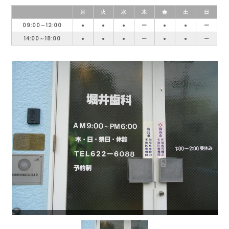
月
火
水
木
金
土
日
09:00～12:00
●
●
●
ー
●
●
ー
14:00～18:00
●
●
●
ー
●
●
ー