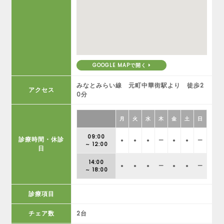
GOOGLE MAPで開く
みなとみらい線 元町中華街駅より 徒歩2
アクセス
0分
月
火
水
木
金
土
日
09:00
診療時間・休診
●
●
●
ー
●
●
ー
～ 12:00
日
14:00
●
●
●
ー
●
●
ー
～ 18:00
診療項目
チェア数
2台