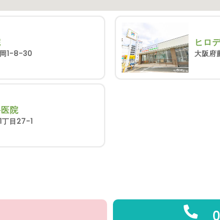
院
ヒロ
1-8-30
大阪府藤
科医院
丁目27-1
0