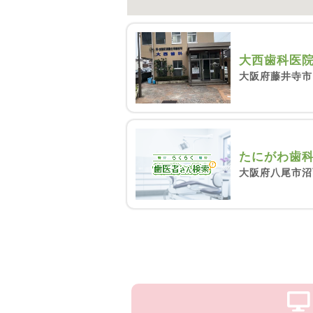
大西歯科医
大阪府藤井寺市岡
たにがわ歯
大阪府八尾市沼1