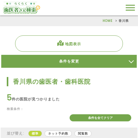
HOME
香川県
地図表示
条件を変更
香川県の歯医者・歯科医院
5
件の医院が見つかりました
検索条件：
条件を全てクリア
並び替え:
標準
ネット予約数
閲覧数