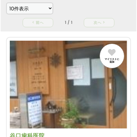
< 前へ
1 / 1
次へ >
マイリストに
追加
谷口歯科医院