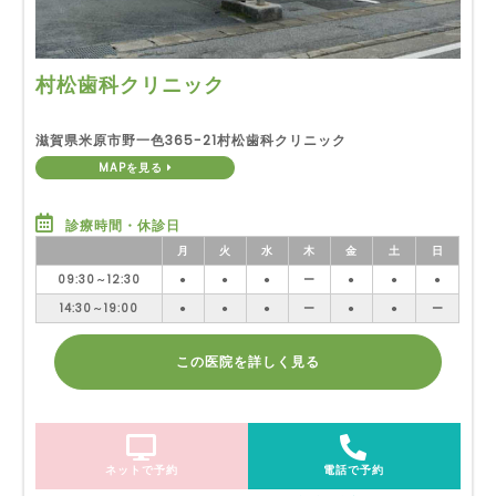
村松歯科クリニック
滋賀県米原市野一色365-21村松歯科クリニック
MAPを見る
診療時間・休診日
月
火
水
木
金
土
日
09:30～12:30
●
●
●
ー
●
●
●
14:30～19:00
●
●
●
ー
●
●
ー
この医院を詳しく見る
ネットで予約
電話で予約