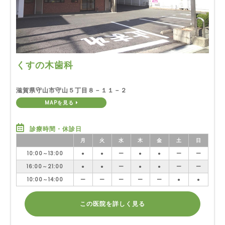
くすの木歯科
滋賀県守山市守山５丁目８－１１－２
MAPを見る
診療時間・休診日
月
火
水
木
金
土
日
10:00～13:00
●
●
ー
●
●
ー
ー
16:00～21:00
●
●
ー
●
●
ー
ー
10:00～14:00
ー
ー
ー
ー
ー
●
●
この医院を詳しく見る