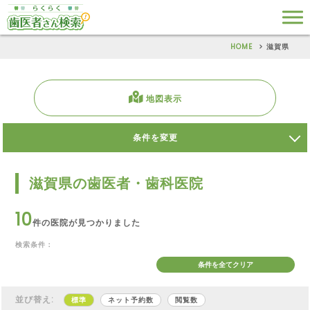
HOME
滋賀県
地図表示
条件を変更
滋賀県の歯医者・歯科医院
10
件の医院が見つかりました
検索条件：
条件を全てクリア
並び替え:
標準
ネット予約数
閲覧数