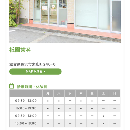
祇園歯科
滋賀県長浜市末広町240-6
MAPを見る
診療時間・休診日
月
火
水
木
金
土
日
09:30～13:00
●
●
ー
●
●
ー
ー
15:00～19:30
●
●
ー
●
●
ー
ー
09:30～13:00
ー
ー
ー
ー
ー
●
ー
15:00～18:00
ー
ー
ー
ー
ー
●
ー