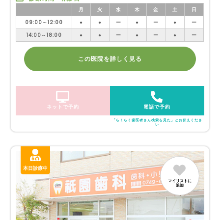
月
火
水
木
金
土
日
09:00～12:00
●
●
ー
●
ー
●
ー
14:00～18:00
●
●
ー
●
ー
●
ー
この医院を詳しく見る
ネットで予約
電話で予約
「らくらく歯医者さん検索を見た」とお伝えくださ
い
本日診療中
マイリストに
追加