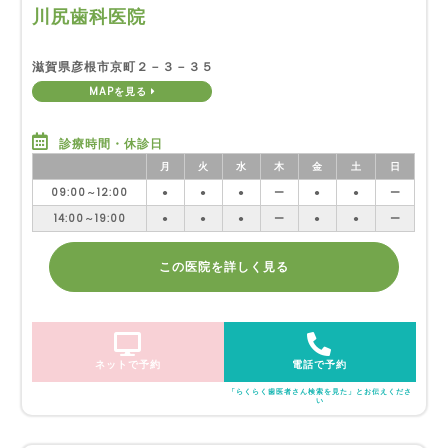
川尻歯科医院
滋賀県彦根市京町２－３－３５
MAPを見る
診療時間・休診日
月
火
水
木
金
土
日
09:00～12:00
●
●
●
ー
●
●
ー
14:00～19:00
●
●
●
ー
●
●
ー
この医院を詳しく見る
ネットで予約
電話で予約
「らくらく歯医者さん検索を見た」とお伝えくださ
い