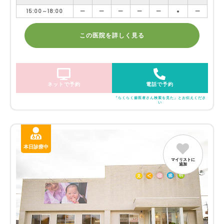
15:00～18:00
ー
ー
ー
ー
ー
●
ー
この医院を詳しく見る
ネットで予約
電話で予約
「らくらく歯医者さん検索を見た」とお伝えくださ
い
本日診療中
マイリストに
追加