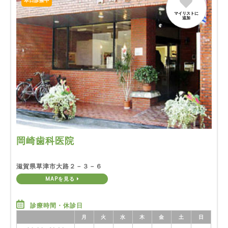
本日診療中
マイリストに
追加
岡崎歯科医院
滋賀県草津市大路２－３－６
MAPを見る
診療時間・休診日
月
火
水
木
金
土
日