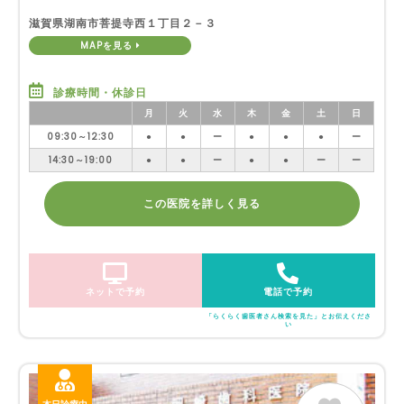
滋賀県湖南市菩提寺西１丁目２－３
MAPを見る
診療時間・休診日
月
火
水
木
金
土
日
09:30～12:30
●
●
ー
●
●
●
ー
14:30～19:00
●
●
ー
●
●
ー
ー
この医院を詳しく見る
ネットで予約
電話で予約
「らくらく歯医者さん検索を見た」とお伝えくださ
い