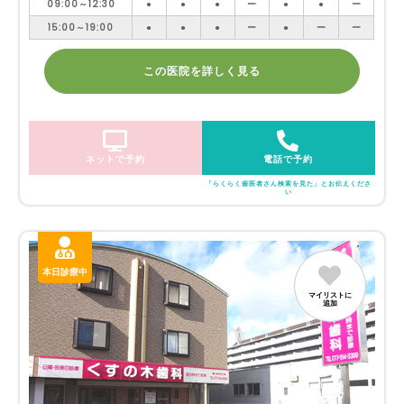
09:00～12:30
●
●
●
ー
●
●
ー
15:00～19:00
●
●
●
ー
●
ー
ー
この医院を詳しく見る
ネットで予約
電話で予約
「らくらく歯医者さん検索を見た」とお伝えくださ
い
本日診療中
マイリストに
追加