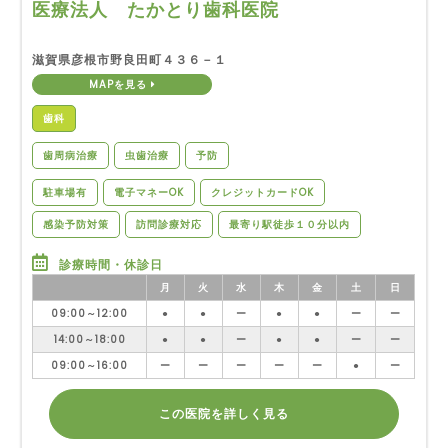
医療法人 たかとり歯科医院
滋賀県彦根市野良田町４３６－１
MAPを見る
歯科
歯周病治療
虫歯治療
予防
駐車場有
電子マネーOK
クレジットカードOK
感染予防対策
訪問診療対応
最寄り駅徒歩１０分以内
診療時間・休診日
月
火
水
木
金
土
日
09:00～12:00
●
●
ー
●
●
ー
ー
14:00～18:00
●
●
ー
●
●
ー
ー
09:00～16:00
ー
ー
ー
ー
ー
●
ー
この医院を詳しく見る