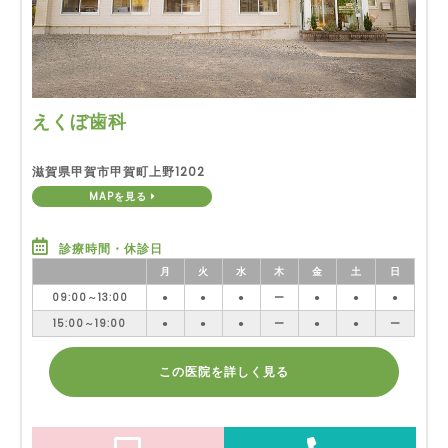
えくぼ歯科
滋賀県甲賀市甲賀町上野1202
MAPを見る
診療時間・休診日
月
火
水
木
金
土
日
09:00～13:00
●
●
●
ー
●
●
●
15:00～19:00
●
●
●
ー
●
●
ー
この医院を詳しく見る