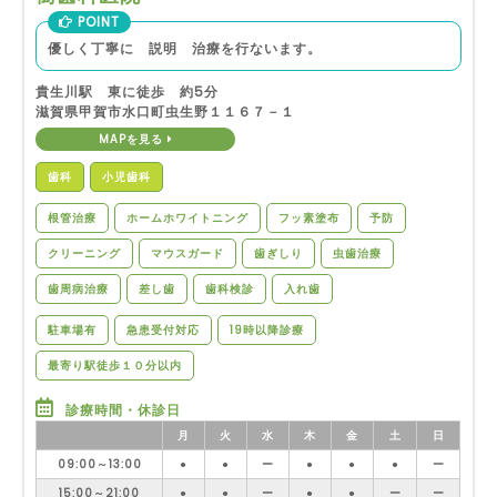
POINT
優しく丁寧に 説明 治療を行ないます。
貴生川駅 東に徒歩 約5分
滋賀県甲賀市水口町虫生野１１６７－１
MAPを見る
歯科
小児歯科
根管治療
ホームホワイトニング
フッ素塗布
予防
クリーニング
マウスガード
歯ぎしり
虫歯治療
歯周病治療
差し歯
歯科検診
入れ歯
駐車場有
急患受付対応
19時以降診療
最寄り駅徒歩１０分以内
診療時間・休診日
月
火
水
木
金
土
日
09:00～13:00
●
●
ー
●
●
●
ー
15:00～21:00
●
●
ー
●
●
ー
ー