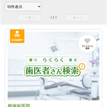
< 前へ
1 / 1
次へ >
本日診療中
マイリストに
追加
樹歯科医院