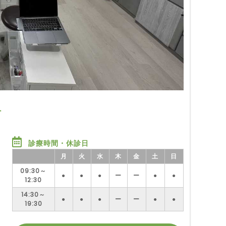
科
診療時間・休診日
月
火
水
木
金
土
日
09:30～
●
●
●
ー
ー
●
●
12:30
14:30～
●
●
●
ー
ー
●
●
19:30