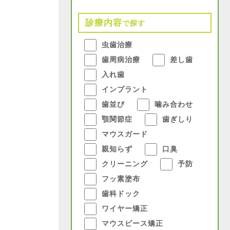
診療内容
で探す
虫歯治療
歯周病治療
差し歯
入れ歯
インプラント
歯並び
噛み合わせ
顎関節症
歯ぎしり
マウスガード
親知らず
口臭
クリーニング
予防
フッ素塗布
歯科ドック
ワイヤー矯正
マウスピース矯正