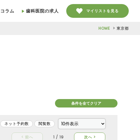
療コラム
歯科医院の求人
マイリストを見る
HOME
東京都
条件を全てクリア
ネット予約数
閲覧数
< 前へ
1 / 19
次へ >