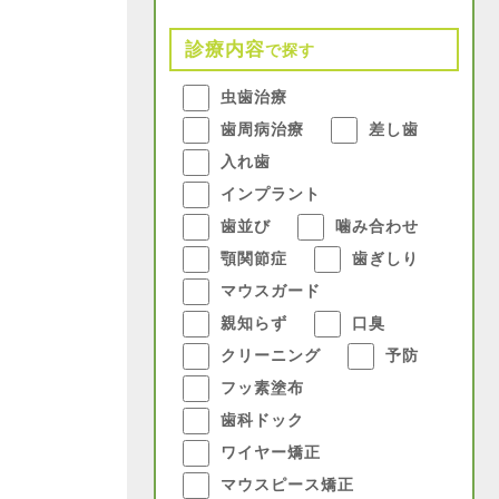
診療内容
で探す
虫歯治療
歯周病治療
差し歯
入れ歯
インプラント
歯並び
噛み合わせ
顎関節症
歯ぎしり
マウスガード
親知らず
口臭
クリーニング
予防
フッ素塗布
歯科ドック
ワイヤー矯正
マウスピース矯正