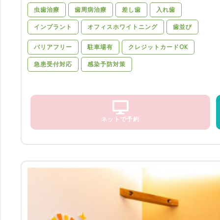
虫歯治療
歯周病治療
差し歯
入れ歯
インプラント
オフィスホワイトニング
歯並び
バリアフリー
駐車場有
クレジットカードOK
急患受付対応
感染予防対策
ネットで予約