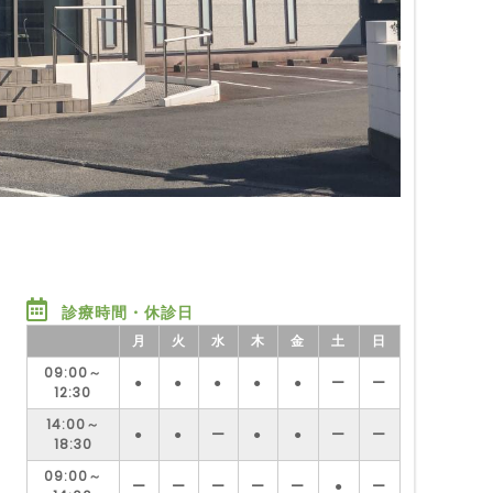
診療時間・休診日
月
火
水
木
金
土
日
09:00～
●
●
●
●
●
ー
ー
12:30
14:00～
●
●
ー
●
●
ー
ー
18:30
09:00～
ー
ー
ー
ー
ー
●
ー