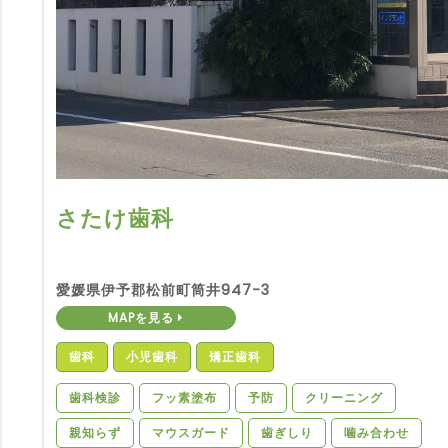
さたけ歯科
愛媛県伊予郡松前町筒井947-3
MAPを見る
歯科
小児歯科
矯正歯科
歯科検診
フッ素塗布
予防
クリーニング
親知らず
マウスガード
歯ぎしり
噛み合わせ