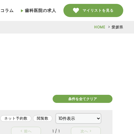
療コラム
歯科医院の求人
マイリストを見る
HOME
愛媛県
条件を全てクリア
ネット予約数
閲覧数
< 前へ
1 / 1
次へ >