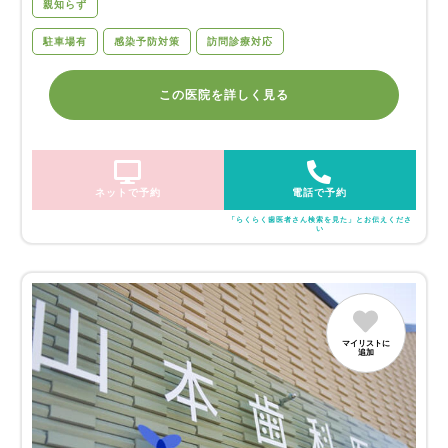
親知らず
駐車場有
感染予防対策
訪問診療対応
この医院を詳しく見る
ネットで予約
電話で予約
「らくらく歯医者さん検索を見た」とお伝えくださ
い
マイリストに
追加