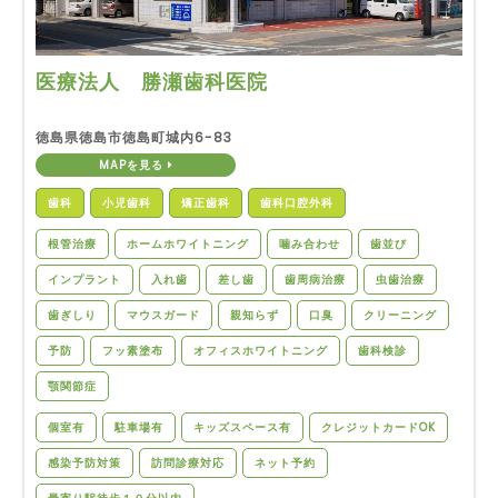
医療法人 勝瀬歯科医院
徳島県徳島市徳島町城内6-83
MAPを見る
歯科
小児歯科
矯正歯科
歯科口腔外科
根管治療
ホームホワイトニング
噛み合わせ
歯並び
インプラント
入れ歯
差し歯
歯周病治療
虫歯治療
歯ぎしり
マウスガード
親知らず
口臭
クリーニング
予防
フッ素塗布
オフィスホワイトニング
歯科検診
顎関節症
個室有
駐車場有
キッズスペース有
クレジットカードOK
感染予防対策
訪問診療対応
ネット予約