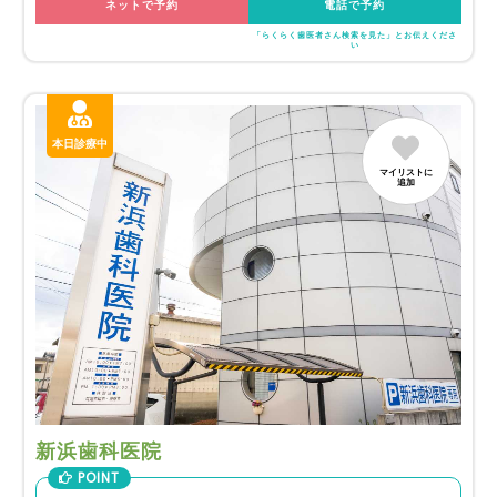
ネットで予約
電話で予約
「らくらく歯医者さん検索を見た」とお伝えくださ
い
本日診療中
マイリストに
追加
新浜歯科医院
POINT