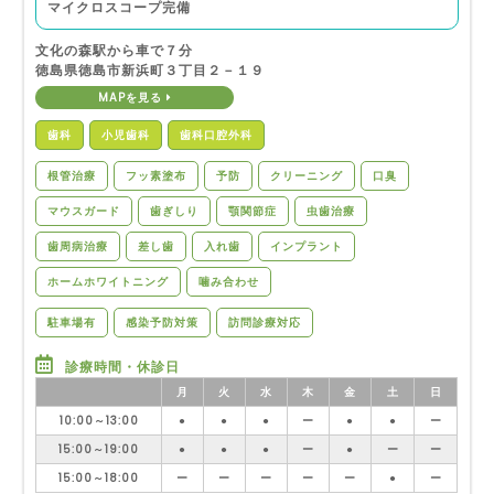
マイクロスコープ完備
文化の森駅から車で７分
徳島県徳島市新浜町３丁目２－１９
MAPを見る
歯科
小児歯科
歯科口腔外科
根管治療
フッ素塗布
予防
クリーニング
口臭
マウスガード
歯ぎしり
顎関節症
虫歯治療
歯周病治療
差し歯
入れ歯
インプラント
ホームホワイトニング
噛み合わせ
駐車場有
感染予防対策
訪問診療対応
診療時間・休診日
月
火
水
木
金
土
日
10:00～13:00
●
●
●
ー
●
●
ー
15:00～19:00
●
●
●
ー
●
ー
ー
15:00～18:00
ー
ー
ー
ー
ー
●
ー