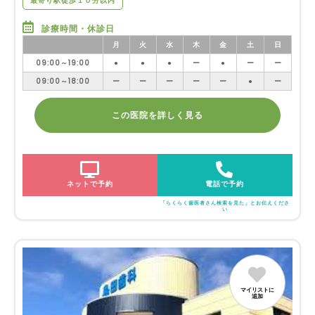
最寄り駅徒歩１０分以内
診療時間・休診日
月
火
水
木
金
土
日
09:00～19:00
●
●
●
ー
●
ー
ー
09:00～18:00
ー
ー
ー
ー
ー
●
ー
この医院を詳しく見る
ネットで予約
電話で予約
「らくらく歯医者さん検索を見た」とお伝えくださ
い
マイリストに
追加