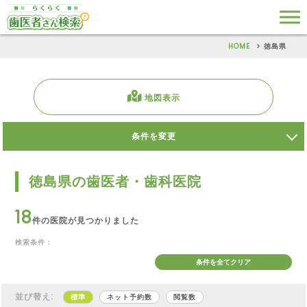
HOME
徳島県
地図表示
条件を変更
徳島県の歯医者・歯科医院
18
件の医院が見つかりました
検索条件：
条件を全てクリア
並び替え:
標準
ネット予約数
閲覧数