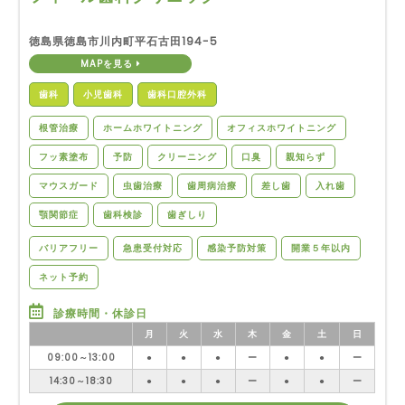
徳島県徳島市川内町平石古田194-5
MAPを見る
歯科
小児歯科
歯科口腔外科
根管治療
ホームホワイトニング
オフィスホワイトニング
フッ素塗布
予防
クリーニング
口臭
親知らず
マウスガード
虫歯治療
歯周病治療
差し歯
入れ歯
顎関節症
歯科検診
歯ぎしり
バリアフリー
急患受付対応
感染予防対策
開業５年以内
ネット予約
診療時間・休診日
月
火
水
木
金
土
日
09:00～13:00
●
●
●
ー
●
●
ー
14:30～18:30
●
●
●
ー
●
●
ー