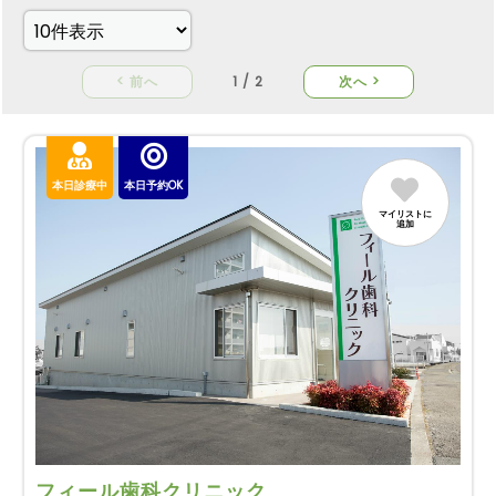
< 前へ
1 / 2
次へ >
本日診療中
本日予約OK
マイリストに
追加
フィール歯科クリニック