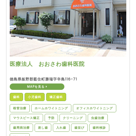
医療法人 おおさわ歯科医院
徳島県板野郡藍住町勝瑞字辛島116-71
MAPを見る
歯科
小児歯科
矯正歯科
根管治療
ホームホワイトニング
オフィスホワイトニング
マウスピース矯正
予防
クリーニング
虫歯治療
歯周病治療
差し歯
入れ歯
歯並び
歯科検診