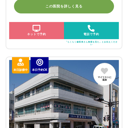
この医院を詳しく見る
ネットで予約
電話で予約
「らくらく歯医者さん検索を見た」とお伝えくださ
い
本日診療中
本日予約OK
マイリストに
追加