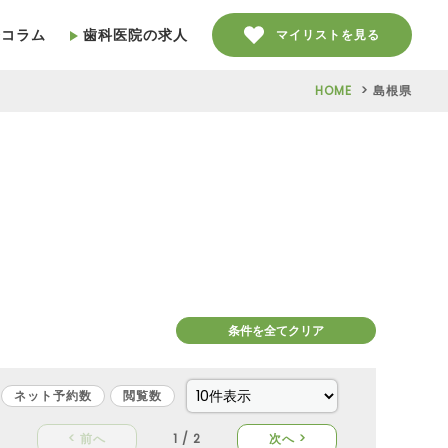
療コラム
歯科医院の求人
マイリストを見る
HOME
島根県
条件を全てクリア
ネット予約数
閲覧数
< 前へ
1 / 2
次へ >