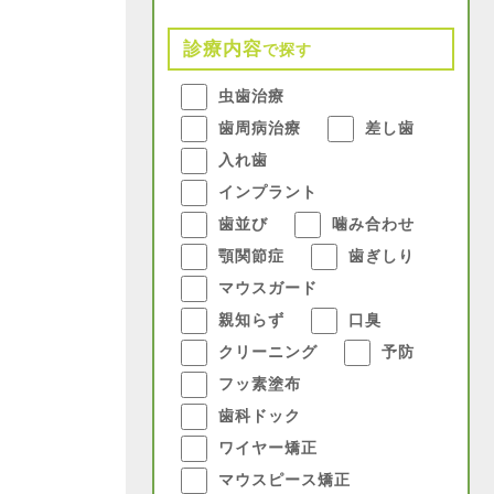
診療内容
で探す
虫歯治療
歯周病治療
差し歯
入れ歯
インプラント
歯並び
噛み合わせ
顎関節症
歯ぎしり
マウスガード
親知らず
口臭
クリーニング
予防
フッ素塗布
歯科ドック
ワイヤー矯正
マウスピース矯正