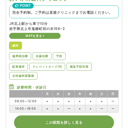
POINT
完全予約制。ご予約は直接クリニックまでお電話ください。
JR北上駅から車で10分
岩手県北上市鬼柳町卯の木156-2
MAPを見る
歯科
歯周病治療
虫歯治療
予防
駐車場有
クレジットカードOK
感染予防対策
女性歯科医勤務
診療時間・休診日
月
火
水
木
金
土
日
09:00～12:00
●
●
●
●
●
●
ー
14:00～18:00
●
●
ー
●
●
ー
ー
この医院を詳しく見る