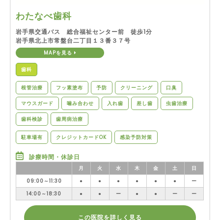
わたなべ歯科
岩手県交通バス 総合福祉センター前 徒歩1分
岩手県北上市常盤台二丁目１３番３７号
MAPを見る
歯科
根管治療
フッ素塗布
予防
クリーニング
口臭
マウスガード
噛み合わせ
入れ歯
差し歯
虫歯治療
歯科検診
歯周病治療
駐車場有
クレジットカードOK
感染予防対策
診療時間・休診日
月
火
水
木
金
土
日
09:00～11:30
●
●
●
●
●
●
ー
14:00～18:30
●
●
ー
●
●
ー
ー
この医院を詳しく見る