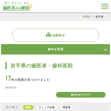
HOME
岩手県
地図表示
条件を変更
岩手県の歯医者・歯科医院
17
件の医院が見つかりました
検索条件：
条件を全てクリア
並び替え:
標準
ネット予約数
閲覧数