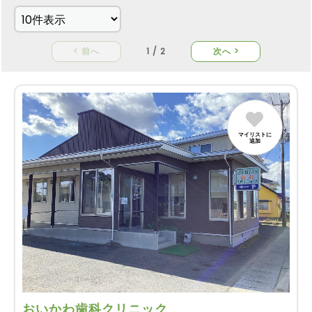
< 前へ
1 / 2
次へ >
マイリストに
追加
おいかわ歯科クリニック