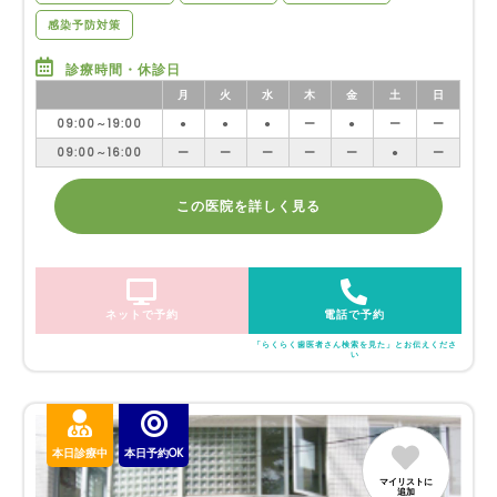
感染予防対策
診療時間・休診日
月
火
水
木
金
土
日
09:00～19:00
●
●
●
ー
●
ー
ー
09:00～16:00
ー
ー
ー
ー
ー
●
ー
この医院を詳しく見る
ネットで予約
電話で予約
「らくらく歯医者さん検索を見た」とお伝えくださ
い
本日診療中
本日予約OK
マイリストに
追加