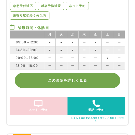
急患受付対応
感染予防対策
ネット予約
最寄り駅徒歩５分以内
診療時間・休診日
月
火
水
木
金
土
日
09:00～12:30
●
●
●
ー
●
ー
ー
14:30～19:00
●
●
●
ー
●
ー
ー
09:00～15:00
ー
ー
ー
ー
ー
●
ー
13:00～16:00
ー
ー
ー
ー
ー
ー
ー
この医院を詳しく見る
ネットで予約
電話で予約
「らくらく歯医者さん検索を見た」とお伝えくださ
い