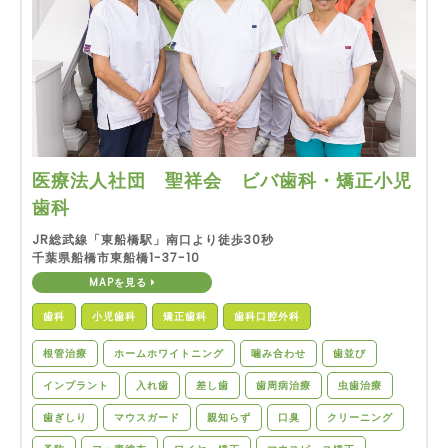
医療法人社団 聖祥会 ビバ歯科・矯正小児
歯科
JR総武線「東船橋駅」南口より徒歩30秒
千葉県船橋市東船橋1-37-10
MAPを見る
歯科
小児歯科
矯正歯科
歯科口腔外科
根管治療
ホームホワイトニング
噛み合わせ
歯並び
インプラント
入れ歯
差し歯
歯周病治療
虫歯治療
歯ぎしり
マウスガード
親知らず
口臭
クリーニング