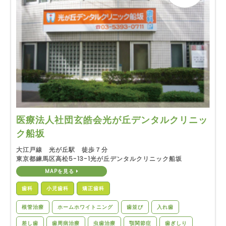
医療法人社団玄皓会光が丘デンタルクリニッ
ク船坂
大江戸線 光が丘駅 徒歩７分
東京都練馬区高松5-13-1光が丘デンタルクリニック船坂
MAPを見る
歯科
小児歯科
矯正歯科
根管治療
ホームホワイトニング
歯並び
入れ歯
差し歯
歯周病治療
虫歯治療
顎関節症
歯ぎしり