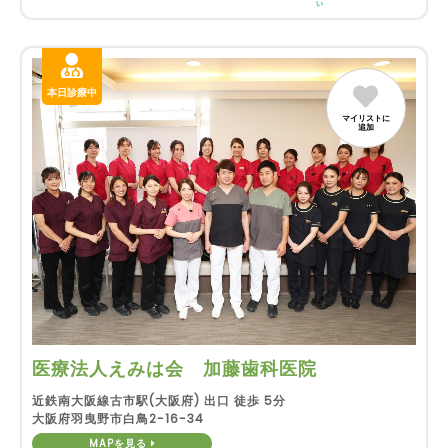
い
本日診療中
マイリストに
追加
医療法人えみは会 加藤歯科医院
近鉄南大阪線古市駅(大阪府) 出口 徒歩 5分
大阪府羽曳野市白鳥2-16-34
MAPを見る