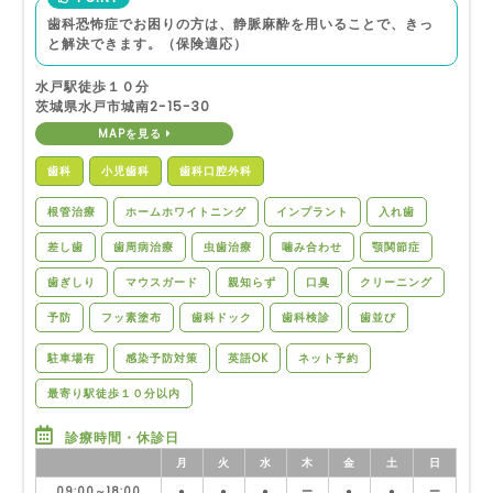
歯科恐怖症でお困りの方は、静脈麻酔を用いることで、きっ
と解決できます。（保険適応）
水戸駅徒歩１０分
茨城県水戸市城南2-15-30
MAPを見る
歯科
小児歯科
歯科口腔外科
根管治療
ホームホワイトニング
インプラント
入れ歯
差し歯
歯周病治療
虫歯治療
噛み合わせ
顎関節症
歯ぎしり
マウスガード
親知らず
口臭
クリーニング
予防
フッ素塗布
歯科ドック
歯科検診
歯並び
駐車場有
感染予防対策
英語OK
ネット予約
最寄り駅徒歩１０分以内
診療時間・休診日
月
火
水
木
金
土
日
09:00～18:00
●
●
●
ー
●
●
ー