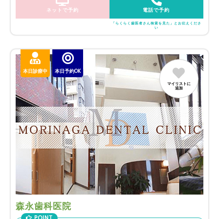
ネットで予約
電話で予約
「らくらく歯医者さん検索を見た」とお伝えくださ
い
本日診療中
本日予約OK
マイリストに
追加
森永歯科医院
POINT