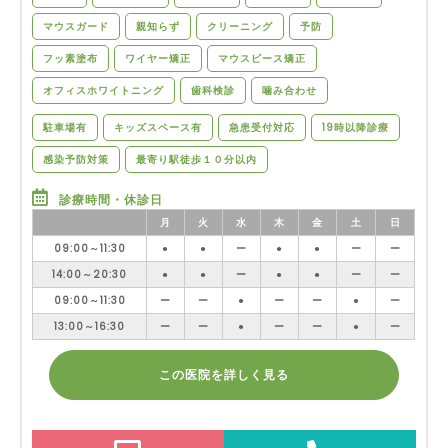
マウスガード
親知らず
クリーニング
予防
フッ素塗布
ワイヤー矯正
マウスピース矯正
オフィスホワイトニング
歯科検診
噛み合わせ
駐車場有
キッズスペース有
急患受付対応
19時以降診療
感染予防対策
最寄り駅徒歩１０分以内
診療時間・休診日
月
火
水
木
金
土
日
09:00～11:30
●
●
ー
●
●
ー
ー
14:00～20:30
●
●
ー
●
●
ー
ー
09:00～11:30
ー
ー
●
ー
ー
●
ー
13:00～16:30
ー
ー
●
ー
ー
●
ー
この医院を詳しく見る