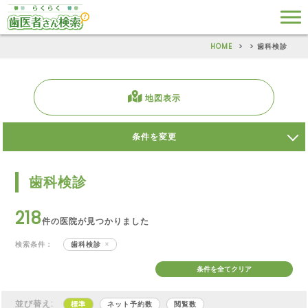
HOME
歯科検診
地図表示
条件を変更
歯科検診
218
件の医院が見つかりました
検索条件：
歯科検診
条件を全てクリア
並び替え:
標準
ネット予約数
閲覧数