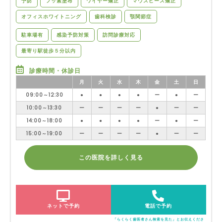
予防
フッ素塗布
ワイヤー矯正
マウスピース矯正
オフィスホワイトニング
歯科検診
顎関節症
駐車場有
感染予防対策
訪問診療対応
最寄り駅徒歩５分以内
診療時間・休診日
月
火
水
木
金
土
日
09:00～12:30
●
●
●
●
ー
●
ー
10:00～13:30
ー
ー
ー
ー
●
ー
ー
14:00～18:00
●
●
●
●
ー
●
ー
15:00～19:00
ー
ー
ー
ー
●
ー
ー
この医院を詳しく見る
ネットで予約
電話で予約
「らくらく歯医者さん検索を見た」とお伝えくださ