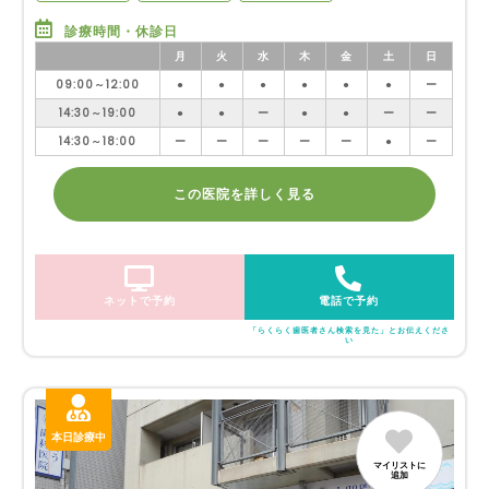
診療時間・休診日
月
火
水
木
金
土
日
09:00～12:00
●
●
●
●
●
●
ー
14:30～19:00
●
●
ー
●
●
ー
ー
14:30～18:00
ー
ー
ー
ー
ー
●
ー
この医院を詳しく見る
ネットで予約
電話で予約
「らくらく歯医者さん検索を見た」とお伝えくださ
い
本日診療中
マイリストに
追加