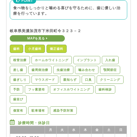
POINT
食べ物をしっかりと噛める喜びを守るために、歯に優しい治
療を行っています。
岐阜県美濃加茂市下米田町今３２３－２
MAPを見る
歯科
小児歯科
矯正歯科
根管治療
ホームホワイトニング
インプラント
入れ歯
差し歯
歯周病治療
虫歯治療
噛み合わせ
顎関節症
歯ぎしり
マウスガード
親知らず
口臭
クリーニング
予防
フッ素塗布
オフィスホワイトニング
歯科検診
歯並び
個室有
駐車場有
感染予防対策
診療時間・休診日
月
火
水
木
金
土
日