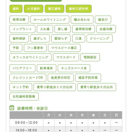
歯科
小児歯科
矯正歯科
歯科口腔外科
根管治療
ホームホワイトニング
噛み合わせ
歯並び
インプラント
入れ歯
差し歯
歯周病治療
虫歯治療
歯科検診
歯ぎしり
親知らず
口臭
クリーニング
予防
フッ素塗布
マウスピース矯正
オフィスホワイトニング
マウスガード
顎関節症
バリアフリー
駐車場有
キッズスペース有
クレジットカードOK
急患受付対応
感染予防対策
ネット予約
最寄り駅徒歩１０分以内
最寄り駅徒歩５分以内
女性歯科医勤務
診療時間・休診日
月
火
水
木
金
土
日
09:00～12:00
●
●
●
●
●
●
ー
14:00～18:00
●
●
●
●
●
ー
ー