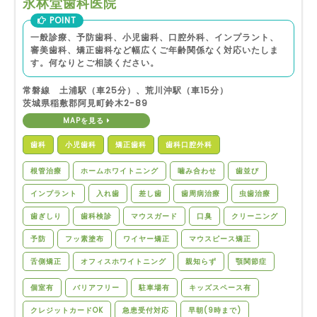
永林堂歯科医院
POINT
一般診療、予防歯科、小児歯科、口腔外科、インプラント、
審美歯科、矯正歯科など幅広くご年齢関係なく対応いたしま
す。何なりとご相談ください。
常磐線 土浦駅（車25分）、荒川沖駅（車15分）
茨城県稲敷郡阿見町鈴木2-89
MAPを見る
歯科
小児歯科
矯正歯科
歯科口腔外科
根管治療
ホームホワイトニング
噛み合わせ
歯並び
インプラント
入れ歯
差し歯
歯周病治療
虫歯治療
歯ぎしり
歯科検診
マウスガード
口臭
クリーニング
予防
フッ素塗布
ワイヤー矯正
マウスピース矯正
舌側矯正
オフィスホワイトニング
親知らず
顎関節症
個室有
バリアフリー
駐車場有
キッズスペース有
クレジットカードOK
急患受付対応
早朝(9時まで)