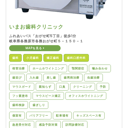
いまお歯科クリニック
ふれあいバス「おがせ町5丁目」徒歩1分
岐阜県各務原市各務おがせ町５－１５０－１
MAPを見る
歯科
小児歯科
矯正歯科
歯科口腔外科
根管治療
ホームホワイトニング
顎関節症
噛み合わせ
歯並び
入れ歯
差し歯
歯周病治療
虫歯治療
マウスガード
親知らず
口臭
クリーニング
予防
フッ素塗布
マウスピース矯正
オフィスホワイトニング
歯科検診
歯ぎしり
個室有
バリアフリー
駐車場有
キッズスペース有
急患受付対応
感染予防対策
訪問診療対応