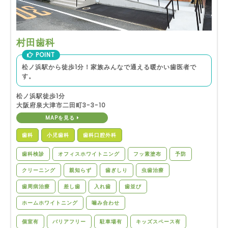
村田歯科
POINT
松ノ浜駅から徒歩1分！家族みんなで通える暖かい歯医者で
す。
松ノ浜駅徒歩1分
大阪府泉大津市二田町3-3-10
MAPを見る
歯科
小児歯科
歯科口腔外科
歯科検診
オフィスホワイトニング
フッ素塗布
予防
クリーニング
親知らず
歯ぎしり
虫歯治療
歯周病治療
差し歯
入れ歯
歯並び
ホームホワイトニング
噛み合わせ
個室有
バリアフリー
駐車場有
キッズスペース有