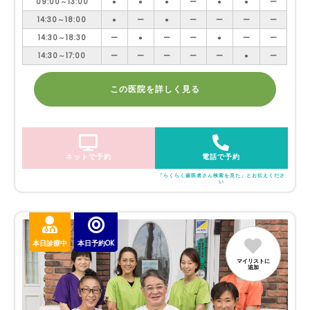
09:00～13:00
●
●
●
ー
●
●
ー
14:30～18:00
●
ー
●
ー
ー
ー
ー
14:30～18:30
ー
●
ー
ー
●
ー
ー
14:30～17:00
ー
ー
ー
ー
ー
●
ー
この医院を詳しく見る
ネットで予約
電話で予約
「らくらく歯医者さん検索を見た」とお伝えくださ
い
本日診療中
本日予約OK
マイリストに
追加