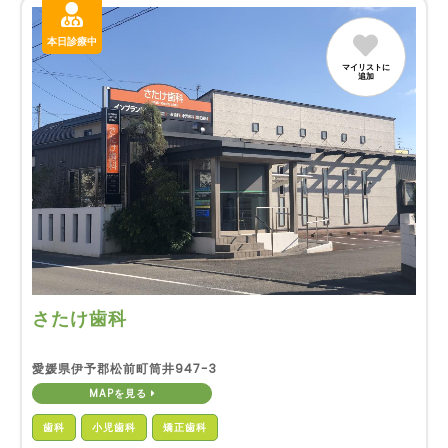
本日診療中
マイリストに
追加
さたけ歯科
愛媛県伊予郡松前町筒井947-3
MAPを見る
歯科
小児歯科
矯正歯科