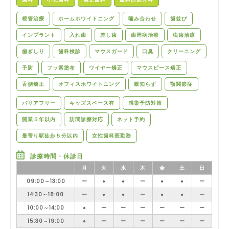
根管治療
ホームホワイトニング
噛み合わせ
歯並び
インプラント
入れ歯
差し歯
歯周病治療
虫歯治療
歯ぎしり
歯科検診
マウスガード
口臭
クリーニング
予防
フッ素塗布
ワイヤー矯正
マウスピース矯正
舌側矯正
オフィスホワイトニング
親知らず
顎関節症
バリアフリー
キッズスペース有
感染予防対策
開業５年以内
訪問診療対応
ネット予約
最寄り駅徒歩５分以内
女性歯科医勤務
診療時間・休診日
月
火
水
木
金
土
日
09:00～13:00
ー
●
●
ー
●
●
ー
14:30～18:00
ー
●
●
ー
●
●
ー
10:00～14:00
●
ー
ー
ー
ー
ー
ー
15:30～19:00
●
ー
ー
ー
ー
ー
ー