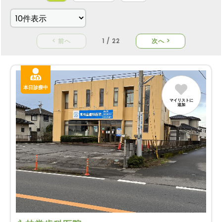
< 前へ
1 / 22
次へ >
本日診療中
マイリストに
追加