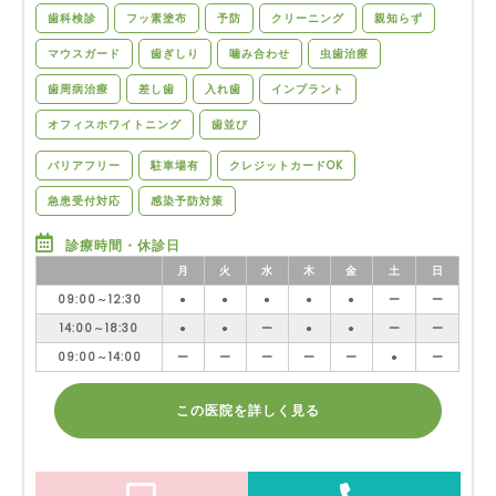
歯科検診
フッ素塗布
予防
クリーニング
親知らず
マウスガード
歯ぎしり
噛み合わせ
虫歯治療
歯周病治療
差し歯
入れ歯
インプラント
オフィスホワイトニング
歯並び
バリアフリー
駐車場有
クレジットカードOK
急患受付対応
感染予防対策
診療時間・休診日
月
火
水
木
金
土
日
09:00～12:30
●
●
●
●
●
ー
ー
14:00～18:30
●
●
ー
●
●
ー
ー
09:00～14:00
ー
ー
ー
ー
ー
●
ー
この医院を詳しく見る