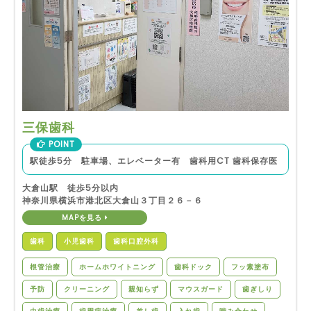
三保歯科
POINT
駅徒歩5分 駐車場、エレベーター有 歯科用CT 歯科保存医
大倉山駅 徒歩5分以内
神奈川県横浜市港北区大倉山３丁目２６－６
MAPを見る
歯科
小児歯科
歯科口腔外科
根管治療
ホームホワイトニング
歯科ドック
フッ素塗布
予防
クリーニング
親知らず
マウスガード
歯ぎしり