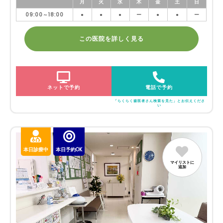
月
火
水
木
金
土
日
09:00～18:00
●
●
●
ー
●
●
ー
この医院を詳しく見る
ネットで予約
電話で予約
「らくらく歯医者さん検索を見た」とお伝えくださ
い
本日診療中
本日予約OK
マイリストに
追加