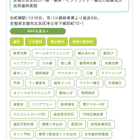
京都市左京区の一般・審美・インプラント・矯正の医療法人
吉田歯科医院
出町柳駅バス10分。市バス錦林車庫より徒歩2分。
京都府京都市左京区浄土寺下南田町72-1
MAPを見る
歯科
小児歯科
矯正歯科
歯科口腔外科
根管治療
ホームホワイトニング
噛み合わせ
歯並び
インプラント
入れ歯
差し歯
歯周病治療
虫歯治療
歯ぎしり
歯科検診
マウスガード
口臭
クリーニング
予防
フッ素塗布
歯科ドック
ワイヤー矯正
舌側矯正
オフィスホワイトニング
親知らず
顎関節症
個室有
バリアフリー
駐車場有
電子マネーOK
クレジットカードOK
急患受付対応
19時以降診療
感染予防対策
開業５年以内
英語OK
訪問診療対応
ネット予約
最寄り駅徒歩１０分以内
女性歯科医勤務