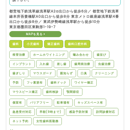
都営地下鉄浅草線浅草駅A2a出口から徒歩6分／ 都営地下鉄浅草
線本所吾妻橋駅A0出口から徒歩8分 東京メトロ銀座線浅草駅4番
出口から徒歩8分／ 東武伊勢崎線浅草駅から徒歩10分
東京都墨田区東駒形1-19-7
MAPを見る
歯科
小児歯科
矯正歯科
歯科口腔外科
根管治療
ホームホワイトニング
噛み合わせ
歯並び
インプラント
入れ歯
差し歯
歯周病治療
虫歯治療
歯ぎしり
マウスガード
親知らず
口臭
クリーニング
予防
フッ素塗布
歯科ドック
ワイヤー矯正
マウスピース矯正
歯科検診
顎関節症
個室有
バリアフリー
駐車場有
キッズスペース有
急患受付対応
早朝(9時まで)
感染予防対策
訪問診療対応
ネット予約
女性歯科医勤務