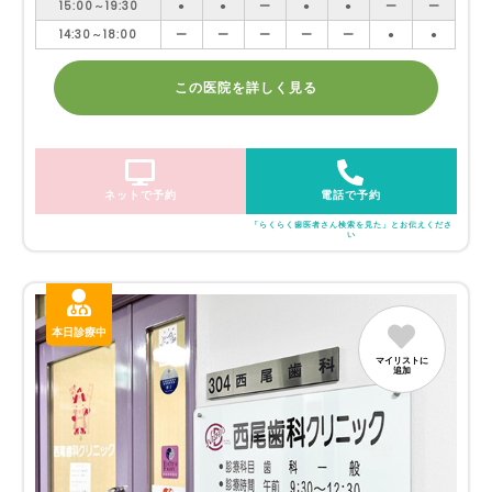
15:00～19:30
●
●
ー
●
●
ー
ー
14:30～18:00
ー
ー
ー
ー
ー
●
●
この医院を詳しく見る
ネットで予約
電話で予約
「らくらく歯医者さん検索を見た」とお伝えくださ
い
本日診療中
マイリストに
追加