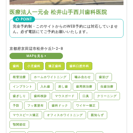
医療法人一元会 松井山手西川歯科医院
POINT
完全予約制・このサイトからのWEB予約には対応していませ
ん。必ず電話にてご予約お願いいたします。
京都府京田辺市松井ケ丘1-2-8
MAPを見る
歯科
小児歯科
矯正歯科
歯科口腔外科
根管治療
ホームホワイトニング
噛み合わせ
歯並び
インプラント
入れ歯
差し歯
歯周病治療
虫歯治療
歯ぎしり
歯科検診
マウスガード
口臭
クリーニング
予防
フッ素塗布
歯科ドック
ワイヤー矯正
マウスピース矯正
オフィスホワイトニング
親知らず
顎関節症