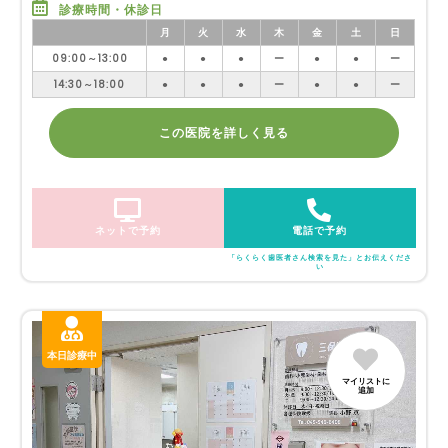
診療時間・休診日
月
火
水
木
金
土
日
09:00～13:00
●
●
●
ー
●
●
ー
14:30～18:00
●
●
●
ー
●
●
ー
この医院を詳しく見る
ネットで予約
電話で予約
「らくらく歯医者さん検索を見た」とお伝えくださ
い
本日診療中
マイリストに
追加