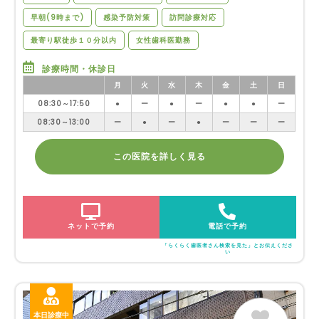
早朝(9時まで)
感染予防対策
訪問診療対応
最寄り駅徒歩１０分以内
女性歯科医勤務
診療時間・休診日
月
火
水
木
金
土
日
08:30～17:50
●
ー
●
ー
●
●
ー
08:30～13:00
ー
●
ー
●
ー
ー
ー
この医院を詳しく見る
ネットで予約
電話で予約
「らくらく歯医者さん検索を見た」とお伝えくださ
い
本日診療中