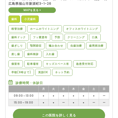
広島県福山市新涯町3-1-26
MAPを見る
歯科
小児歯科
根管治療
ホームホワイトニング
オフィスホワイトニング
歯科ドック
フッ素塗布
予防
クリーニング
口臭
歯ぎしり
顎関節症
噛み合わせ
虫歯治療
歯周病治療
差し歯
歯科検診
入れ歯
個室有
駐車場有
キッズスペース有
急患受付対応
早朝(9時まで)
英語OK
ネット予約
診療時間・休診日
月
火
水
木
金
土
日
09:00～13:00
●
●
●
●
●
●
ー
15:00～19:00
●
●
ー
●
●
ー
ー
この医院を詳しく見る