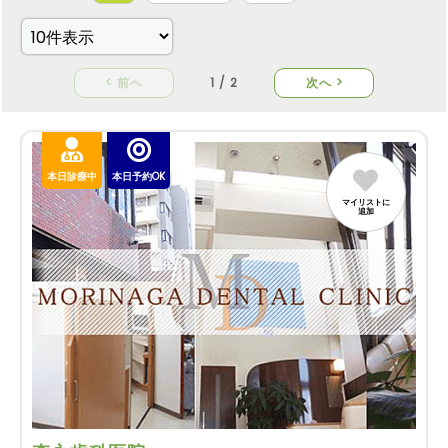
< 前へ
1 / 2
次へ >
本日診療中
本日予約OK
マイリストに
追加