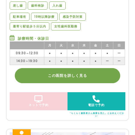
差し歯
歯科検診
入れ歯
駐車場有
19時以降診療
感染予防対策
最寄り駅徒歩５分以内
女性歯科医勤務
診療時間・休診日
月
火
水
木
金
土
日
09:30～12:30
●
●
●
●
●
●
ー
14:30～19:30
●
●
●
●
●
ー
ー
この医院を詳しく見る
ネットで予約
電話で予約
「らくらく歯医者さん検索を見た」とお伝えくださ
い