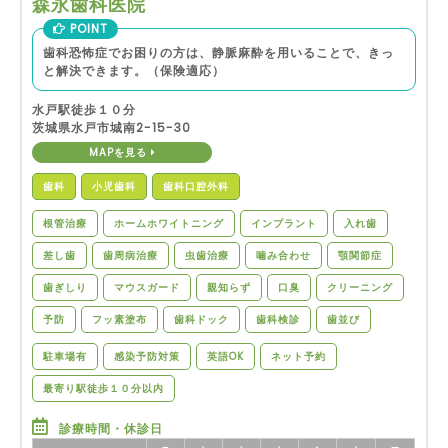
森永歯科医院
POINT
歯科恐怖症でお困りの方は、静脈麻酔を用いることで、きっ
と解決できます。（保険適応）
水戸駅徒歩１０分
茨城県水戸市城南2-15-30
MAPを見る
歯科
小児歯科
歯科口腔外科
根管治療
ホームホワイトニング
インプラント
入れ歯
差し歯
歯周病治療
虫歯治療
噛み合わせ
顎関節症
歯ぎしり
マウスガード
親知らず
口臭
クリーニング
予防
フッ素塗布
歯科ドック
歯科検診
歯並び
駐車場有
感染予防対策
英語OK
ネット予約
最寄り駅徒歩１０分以内
診療時間・休診日