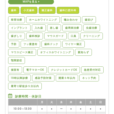
MAPを見る
歯科
小児歯科
矯正歯科
歯科口腔外科
根管治療
ホームホワイトニング
噛み合わせ
歯並び
インプラント
入れ歯
差し歯
歯周病治療
虫歯治療
歯ぎしり
歯科検診
マウスガード
口臭
クリーニング
予防
フッ素塗布
歯科ドック
ワイヤー矯正
マウスピース矯正
オフィスホワイトニング
親知らず
顎関節症
個室有
電子マネーOK
クレジットカードOK
急患受付対応
19時以降診療
感染予防対策
開業５年以内
ネット予約
最寄り駅徒歩５分以内
診療時間・休診日
月
火
水
木
金
土
日
10:00～13:30
●
●
ー
●
●
●
●