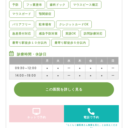
予防
フッ素塗布
歯科ドック
マウスピース矯正
マウスガード
顎関節症
バリアフリー
駐車場有
クレジットカードOK
急患受付対応
感染予防対策
英語OK
訪問診療対応
最寄り駅徒歩１０分以内
最寄り駅徒歩５分以内
診療時間・休診日
月
火
水
木
金
土
日
09:30～12:00
●
●
ー
●
●
●
ー
14:00～19:00
●
●
ー
●
●
●
ー
この医院を詳しく見る
ネットで予約
電話で予約
「らくらく歯医者さん検索を見た」とお伝えくださ
い