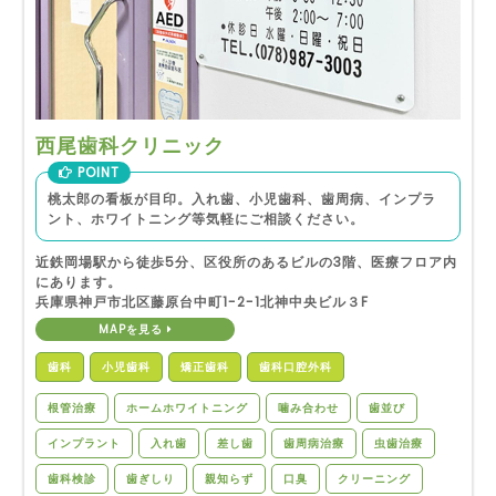
西尾歯科クリニック
POINT
桃太郎の看板が目印。入れ歯、小児歯科、歯周病、インプラ
ント、ホワイトニング等気軽にご相談ください。
近鉄岡場駅から徒歩5分、区役所のあるビルの3階、医療フロア内
にあります。
兵庫県神戸市北区藤原台中町1-2-1北神中央ビル３F
MAPを見る
歯科
小児歯科
矯正歯科
歯科口腔外科
根管治療
ホームホワイトニング
噛み合わせ
歯並び
インプラント
入れ歯
差し歯
歯周病治療
虫歯治療
歯科検診
歯ぎしり
親知らず
口臭
クリーニング