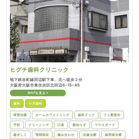
ヒグチ歯科クリニック
地下鉄谷町線田辺駅下車、北へ徒歩２分
大阪府大阪市東住吉区北田辺6-15-45
MAPを見る
歯科
小児歯科
根管治療
ホームホワイトニング
歯科ドック
フッ素塗布
予防
クリーニング
口臭
親知らず
マウスガード
歯ぎしり
顎関節症
噛み合わせ
虫歯治療
歯周病治療