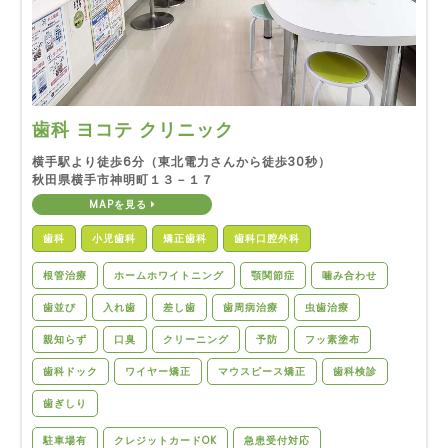
歯科 ヨコテ クリニック
横手駅より徒歩6分（東北電力さんから徒歩30秒）
秋田県横手市神明町１３－１７
MAPを見る
歯科
小児歯科
矯正歯科
歯科口腔外科
根管治療
ホームホワイトニング
顎関節症
噛み合わせ
歯並び
入れ歯
差し歯
歯周病治療
虫歯治療
親知らず
口臭
クリーニング
予防
フッ素塗布
歯科ドック
ワイヤー矯正
マウスピース矯正
歯科検診
歯ぎしり
駐車場有
クレジットカードOK
急患受付対応