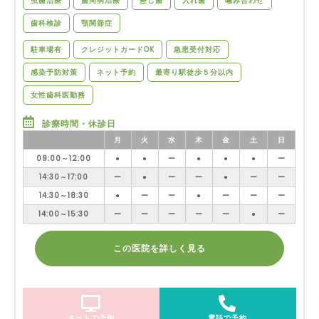
虫歯治療
歯周病治療
差し歯
入れ歯
噛み合わせ
歯科検診
顎関節症
駐車場有
クレジットカードOK
急患受付対応
感染予防対策
ネット予約
最寄り駅徒歩５分以内
女性歯科医勤務
診療時間・休診日
月
火
水
木
金
土
日
09:00～12:00
●
●
ー
●
●
●
ー
14:30～17:00
ー
●
ー
ー
●
ー
ー
14:30～18:30
●
ー
ー
●
ー
ー
ー
14:00～15:30
ー
ー
ー
ー
ー
●
ー
この医院を詳しく見る
ネットで予約
電話で予約