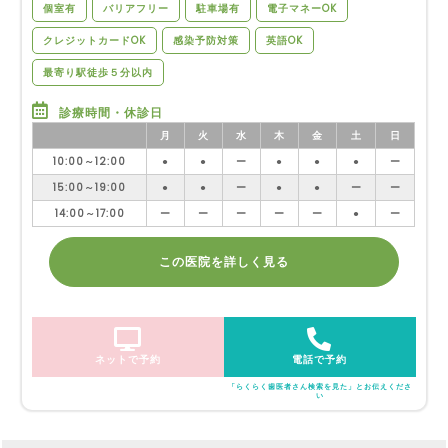
個室有
バリアフリー
駐車場有
電子マネーOK
クレジットカードOK
感染予防対策
英語OK
最寄り駅徒歩５分以内
診療時間・休診日
月
火
水
木
金
土
日
10:00～12:00
●
●
ー
●
●
●
ー
15:00～19:00
●
●
ー
●
●
ー
ー
14:00～17:00
ー
ー
ー
ー
ー
●
ー
この医院を詳しく見る
ネットで予約
電話で予約
「らくらく歯医者さん検索を見た」とお伝えくださ
い