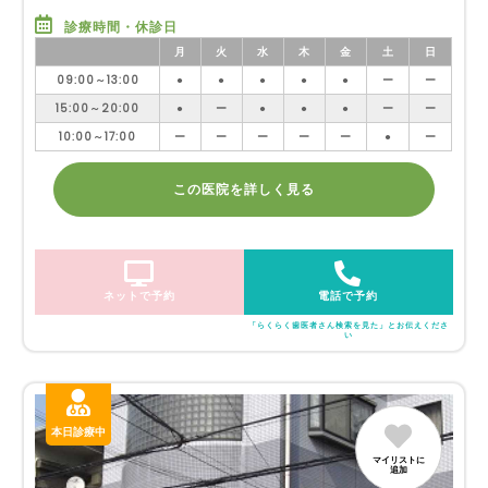
診療時間・休診日
月
火
水
木
金
土
日
09:00～13:00
●
●
●
●
●
ー
ー
15:00～20:00
●
ー
●
●
●
ー
ー
10:00～17:00
ー
ー
ー
ー
ー
●
ー
この医院を詳しく見る
ネットで予約
電話で予約
「らくらく歯医者さん検索を見た」とお伝えくださ
い
本日診療中
マイリストに
追加