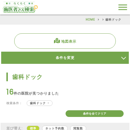
HOME
歯科ドック
地図表示
条件を変更
歯科ドック
16
件の医院が見つかりました
検索条件：
歯科ドック
条件を全てクリア
並び替え:
標準
ネット予約数
閲覧数