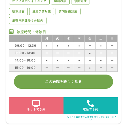
オフィスホワイトニング
歯科検診
顎関節症
駐車場有
感染予防対策
訪問診療対応
最寄り駅徒歩５分以内
診療時間・休診日
月
火
水
木
金
土
日
09:00～12:30
●
●
●
●
ー
●
ー
10:00～13:30
ー
ー
ー
ー
●
ー
ー
14:00～18:00
●
●
●
●
ー
●
ー
15:00～19:00
ー
ー
ー
ー
●
ー
ー
この医院を詳しく見る
ネットで予約
電話で予約
「らくらく歯医者さん検索を見た」とお伝えくださ
い