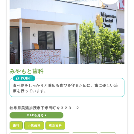
みやもと歯科
POINT
食べ物をしっかりと噛める喜びを守るために、歯に優しい治
療を行っています。
岐阜県美濃加茂市下米田町今３２３－２
MAPを見る
歯科
小児歯科
矯正歯科