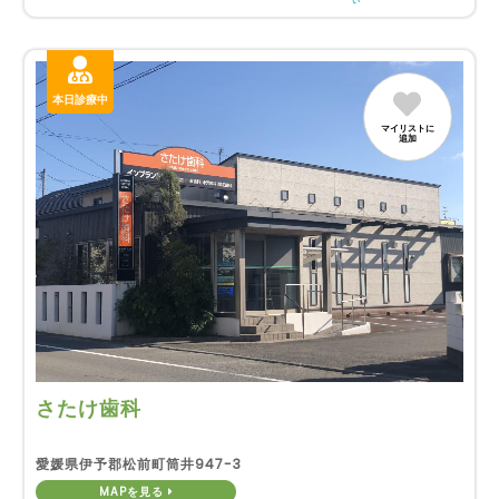
い
本日診療中
マイリストに
追加
さたけ歯科
愛媛県伊予郡松前町筒井947-3
MAPを見る