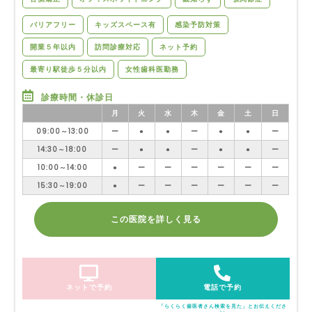
バリアフリー
キッズスペース有
感染予防対策
開業５年以内
訪問診療対応
ネット予約
最寄り駅徒歩５分以内
女性歯科医勤務
診療時間・休診日
月
火
水
木
金
土
日
09:00～13:00
ー
●
●
ー
●
●
ー
14:30～18:00
ー
●
●
ー
●
●
ー
10:00～14:00
●
ー
ー
ー
ー
ー
ー
15:30～19:00
●
ー
ー
ー
ー
ー
ー
この医院を詳しく見る
ネットで予約
電話で予約
「らくらく歯医者さん検索を見た」とお伝えくださ