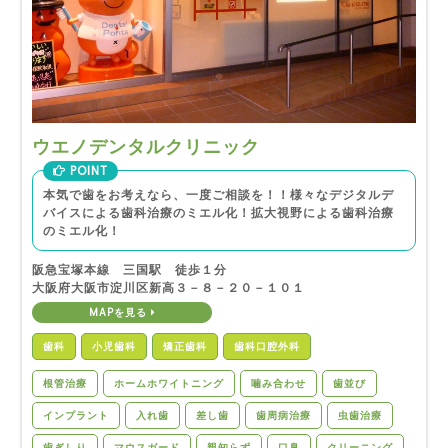
ウエノデンタルクリニック
POINT
本気で歯をお考えなら、一度ご相談を！！様々なデジタルデ
バイスによる歯科治療のミエル化！拡大視野による歯科治療
のミエル化！
阪急宝塚本線 三国駅 徒歩１分
大阪府大阪市淀川区新高３－８－２０－１０１
MAPを見る
歯科
小児歯科
矯正歯科
歯科口腔外科
根管治療
ホームホワイトニング
噛み合わせ
歯並び
インプラント
入れ歯
差し歯
歯周病治療
虫歯治療
歯ぎしり
マウスガード
親知らず
口臭
クリーニング