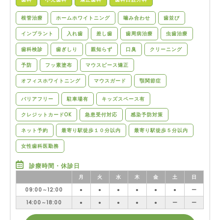
根管治療
ホームホワイトニング
噛み合わせ
歯並び
インプラント
入れ歯
差し歯
歯周病治療
虫歯治療
歯科検診
歯ぎしり
親知らず
口臭
クリーニング
予防
フッ素塗布
マウスピース矯正
オフィスホワイトニング
マウスガード
顎関節症
バリアフリー
駐車場有
キッズスペース有
クレジットカードOK
急患受付対応
感染予防対策
ネット予約
最寄り駅徒歩１０分以内
最寄り駅徒歩５分以内
女性歯科医勤務
診療時間・休診日
月
火
水
木
金
土
日
09:00～12:00
●
●
●
●
●
●
ー
14:00～18:00
●
●
●
●
●
ー
ー