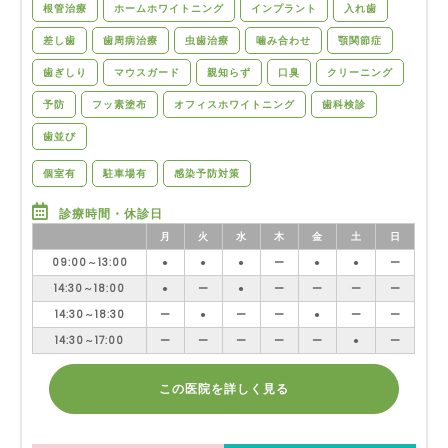
根管治療
ホームホワイトニング
インプラント
入れ歯
差し歯
歯周病治療
虫歯治療
噛み合わせ
顎関節症
歯ぎしり
マウスガード
親知らず
口臭
クリーニング
予防
フッ素塗布
オフィスホワイトニング
歯科検診
歯並び
個室有
駐車場有
感染予防対策
診療時間・休診日
月
火
水
木
金
土
日
09:00～13:00
●
●
●
ー
●
●
ー
14:30～18:00
●
ー
●
ー
ー
ー
ー
14:30～18:30
ー
●
ー
ー
●
ー
ー
14:30～17:00
ー
ー
ー
ー
ー
●
ー
この医院を詳しく見る