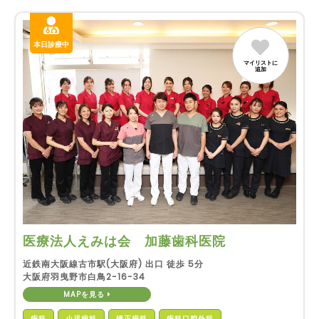
本日診療中
マイリストに
追加
医療法人えみは会 加藤歯科医院
近鉄南大阪線古市駅(大阪府) 出口 徒歩 5分
大阪府羽曳野市白鳥2-16-34
MAPを見る
歯科
小児歯科
矯正歯科
歯科口腔外科