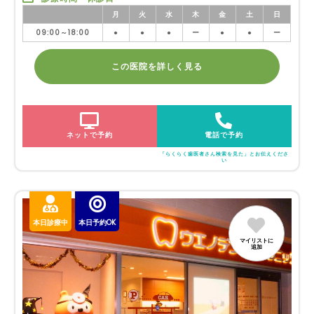
月
火
水
木
金
土
日
09:00～18:00
●
●
●
ー
●
●
ー
この医院を詳しく見る
ネットで予約
電話で予約
「らくらく歯医者さん検索を見た」とお伝えくださ
い
本日診療中
本日予約OK
マイリストに
追加