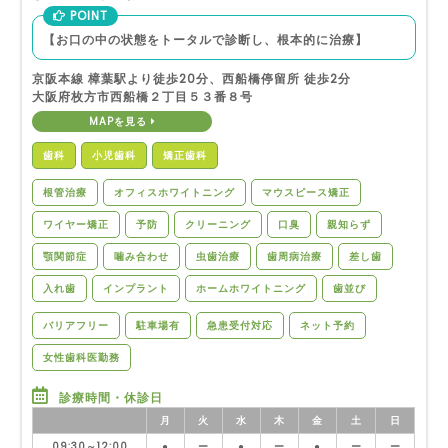
POINT
【お口の中の状態をトータルで診断し、根本的に治療】
京阪本線 樟葉駅より徒歩20分、西船橋停留所 徒歩2分
大阪府枚方市西船橋２丁目５３番８号
MAPを見る
歯科
小児歯科
矯正歯科
根管治療
オフィスホワイトニング
マウスピース矯正
ワイヤー矯正
予防
クリーニング
口臭
親知らず
顎関節症
噛み合わせ
虫歯治療
歯周病治療
差し歯
入れ歯
インプラント
ホームホワイトニング
歯並び
バリアフリー
駐車場有
急患受付対応
ネット予約
女性歯科医勤務
診療時間・休診日
月
火
水
木
金
土
日
09:30～12:00
●
ー
●
ー
●
ー
ー