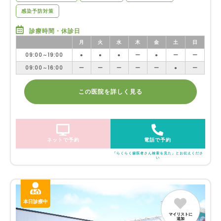
感染予防対策
診療時間・休診日
月
火
水
木
金
土
日
09:00～19:00
●
●
●
ー
●
ー
ー
09:00～16:00
ー
ー
ー
ー
ー
●
ー
この医院を詳しく見る
ネットで予約
電話で予約
「らくらく歯医者さん検索を見た」とお伝えくださ
い
本日診療中
マイリストに
追加