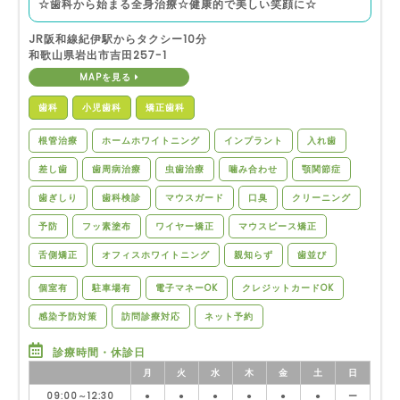
☆歯科から始まる全身治療☆健康的で美しい笑顔に☆
JR阪和線紀伊駅からタクシー10分
和歌山県岩出市吉田257-1
MAPを見る
歯科
小児歯科
矯正歯科
根管治療
ホームホワイトニング
インプラント
入れ歯
差し歯
歯周病治療
虫歯治療
噛み合わせ
顎関節症
歯ぎしり
歯科検診
マウスガード
口臭
クリーニング
予防
フッ素塗布
ワイヤー矯正
マウスピース矯正
舌側矯正
オフィスホワイトニング
親知らず
歯並び
個室有
駐車場有
電子マネーOK
クレジットカードOK
感染予防対策
訪問診療対応
ネット予約
診療時間・休診日
月
火
水
木
金
土
日
09:00～12:30
●
●
●
●
●
●
ー