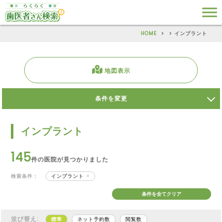
HOME
インプラント
地図表示
条件を変更
インプラント
145
件の医院が見つかりました
検索条件：
インプラント
条件を全てクリア
並び替え:
標準
ネット予約数
閲覧数