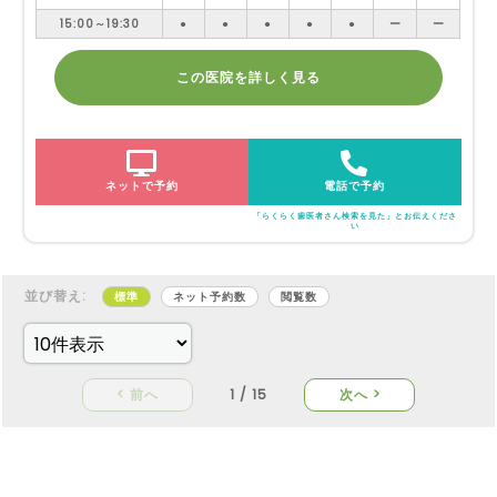
15:00～19:30
●
●
●
●
●
ー
ー
この医院を詳しく見る
ネットで予約
電話で予約
「らくらく歯医者さん検索を見た」とお伝えくださ
い
並び替え:
標準
ネット予約数
閲覧数
< 前へ
1 / 15
次へ >