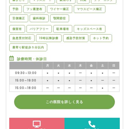
予防
フッ素塗布
ワイヤー矯正
マウスピース矯正
舌側矯正
歯科検診
顎関節症
個室有
バリアフリー
駐車場有
キッズスペース有
急患受付対応
19時以降診療
感染予防対策
ネット予約
最寄り駅徒歩５分以内
診療時間・休診日
月
火
水
木
金
土
日
09:30～13:00
●
●
●
ー
●
●
ー
15:00～19:00
●
●
●
ー
●
ー
ー
15:00～18:00
ー
ー
ー
ー
ー
●
ー
この医院を詳しく見る