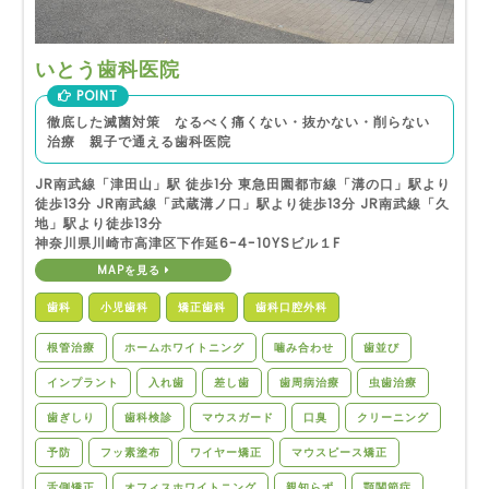
いとう歯科医院
POINT
徹底した滅菌対策 なるべく痛くない・抜かない・削らない
治療 親子で通える歯科医院
JR南武線「津田山」駅 徒歩1分 東急田園都市線「溝の口」駅より
徒歩13分 JR南武線「武蔵溝ノ口」駅より徒歩13分 JR南武線「久
地」駅より徒歩13分
神奈川県川崎市高津区下作延6-4-10YSビル１F
MAPを見る
歯科
小児歯科
矯正歯科
歯科口腔外科
根管治療
ホームホワイトニング
噛み合わせ
歯並び
インプラント
入れ歯
差し歯
歯周病治療
虫歯治療
歯ぎしり
歯科検診
マウスガード
口臭
クリーニング
予防
フッ素塗布
ワイヤー矯正
マウスピース矯正
舌側矯正
オフィスホワイトニング
親知らず
顎関節症