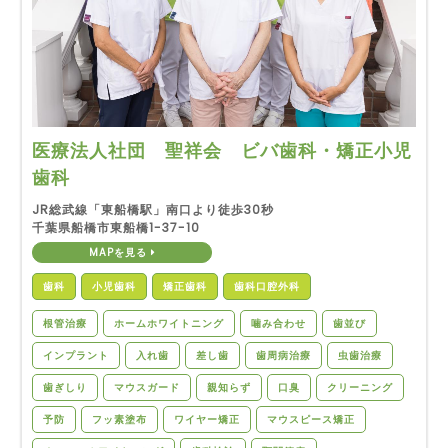
医療法人社団 聖祥会 ビバ歯科・矯正小児
歯科
JR総武線「東船橋駅」南口より徒歩30秒
千葉県船橋市東船橋1-37-10
MAPを見る
歯科
小児歯科
矯正歯科
歯科口腔外科
根管治療
ホームホワイトニング
噛み合わせ
歯並び
インプラント
入れ歯
差し歯
歯周病治療
虫歯治療
歯ぎしり
マウスガード
親知らず
口臭
クリーニング
予防
フッ素塗布
ワイヤー矯正
マウスピース矯正