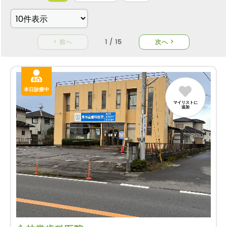
< 前へ
1 / 15
次へ >
本日診療中
マイリストに
追加