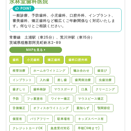
永林堂歯科医院
POINT
一般診療、予防歯科、小児歯科、口腔外科、インプラント、
審美歯科、矯正歯科など幅広くご年齢関係なく対応いたしま
す。何なりとご相談ください。
常磐線 土浦駅（車25分）、荒川沖駅（車15分）
茨城県稲敷郡阿見町鈴木2-89
MAPを見る
歯科
小児歯科
矯正歯科
歯科口腔外科
根管治療
ホームホワイトニング
噛み合わせ
歯並び
インプラント
入れ歯
差し歯
歯周病治療
虫歯治療
歯ぎしり
歯科検診
マウスガード
口臭
クリーニング
予防
フッ素塗布
ワイヤー矯正
マウスピース矯正
舌側矯正
オフィスホワイトニング
親知らず
顎関節症
個室有
バリアフリー
駐車場有
キッズスペース有
クレジットカードOK
急患受付対応
早朝(9時まで)