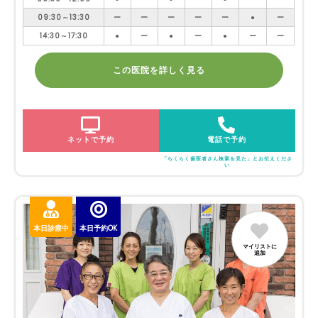
09:30～13:30
ー
ー
ー
ー
ー
●
ー
14:30～17:30
●
ー
●
ー
●
ー
ー
この医院を詳しく見る
ネットで予約
電話で予約
「らくらく歯医者さん検索を見た」とお伝えくださ
い
本日診療中
本日予約OK
マイリストに
追加