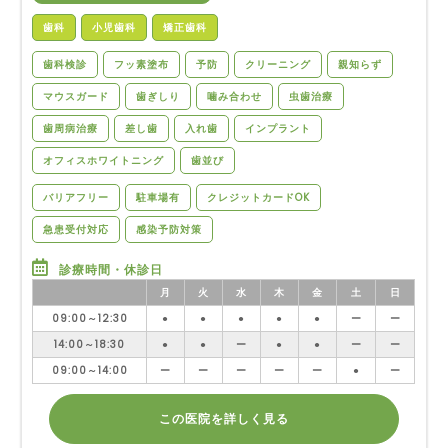
歯科
小児歯科
矯正歯科
歯科検診
フッ素塗布
予防
クリーニング
親知らず
マウスガード
歯ぎしり
噛み合わせ
虫歯治療
歯周病治療
差し歯
入れ歯
インプラント
オフィスホワイトニング
歯並び
バリアフリー
駐車場有
クレジットカードOK
急患受付対応
感染予防対策
診療時間・休診日
月
火
水
木
金
土
日
09:00～12:30
●
●
●
●
●
ー
ー
14:00～18:30
●
●
ー
●
●
ー
ー
09:00～14:00
ー
ー
ー
ー
ー
●
ー
この医院を詳しく見る