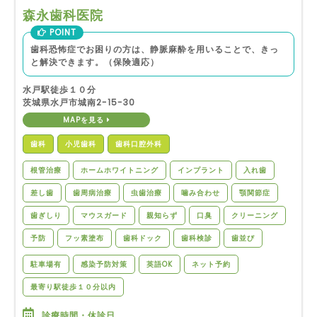
森永歯科医院
POINT
歯科恐怖症でお困りの方は、静脈麻酔を用いることで、きっ
と解決できます。（保険適応）
水戸駅徒歩１０分
茨城県水戸市城南2-15-30
MAPを見る
歯科
小児歯科
歯科口腔外科
根管治療
ホームホワイトニング
インプラント
入れ歯
差し歯
歯周病治療
虫歯治療
噛み合わせ
顎関節症
歯ぎしり
マウスガード
親知らず
口臭
クリーニング
予防
フッ素塗布
歯科ドック
歯科検診
歯並び
駐車場有
感染予防対策
英語OK
ネット予約
最寄り駅徒歩１０分以内
診療時間・休診日