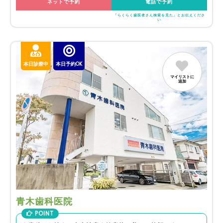
ネットで予約
電話で予約
「らくらく歯医者さん検索を見た」とお伝えくださ
い
本日診療中
本日予約OK
マイリストに
追加
青木歯科医院
POINT