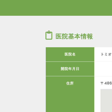
医院基本情報
医院名
トミオ
開院年月日
住所
〒48