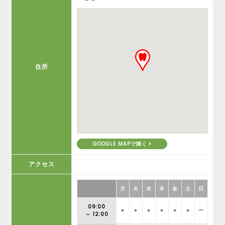
住所
GOOGLE MAPで開く
アクセス
月
火
水
木
金
土
日
09:00
●
●
●
●
●
●
ー
～ 12:00