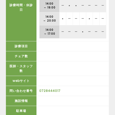
14:00
診療時間・休診
ー
●
●
ー
ー
ー
ー
～ 19:00
日
14:00
●
ー
ー
ー
●
ー
ー
～ 20:00
14:00
ー
ー
ー
●
ー
ー
ー
～ 17:00
診療項目
チェア数
医師・スタッフ
数
webサイト
問い合わせ番号
0728444017
施設情報
駐車場