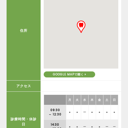
住所
GOOGLE MAPで開く
アクセス
月
火
水
木
金
土
日
09:30
●
●
ー
●
●
●
●
～ 12:30
診療時間・休診
日
14:30
●
●
ー
●
●
ー
ー