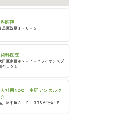
歯科医院
目黒区洗足１－６－５
う歯科医院
大田区東雪谷２－７－２ライオンズプ
川台１０１
人社団NDC 中延デンタルク
ック
品川区中延３－２－３T&Y中延１F