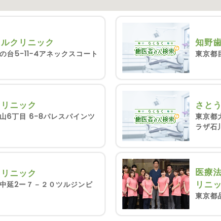
タルクリニック
知野
の台5-11-4アネックスコート
東京都
さと
クリニック
東京都
山6丁目 6-8パレスパインツ
ラザ石
医療法
クリニック
リニ
中延2ー７－２０ツルジンビ
東京都