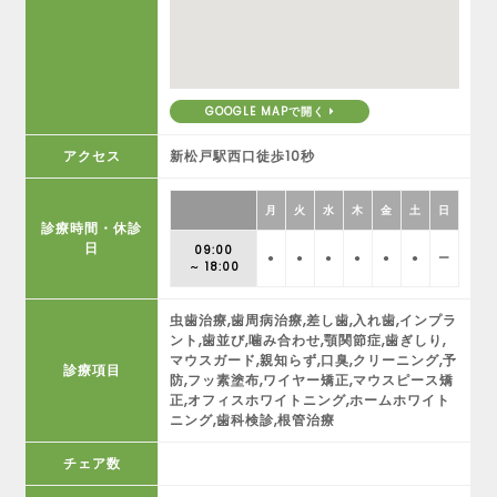
GOOGLE MAPで開く
アクセス
新松戸駅西口徒歩10秒
月
火
水
木
金
土
日
診療時間・休診
日
09:00
●
●
●
●
●
●
ー
～ 18:00
虫歯治療,歯周病治療,差し歯,入れ歯,インプラ
ント,歯並び,噛み合わせ,顎関節症,歯ぎしり,
マウスガード,親知らず,口臭,クリーニング,予
診療項目
防,フッ素塗布,ワイヤー矯正,マウスピース矯
正,オフィスホワイトニング,ホームホワイト
ニング,歯科検診,根管治療
チェア数