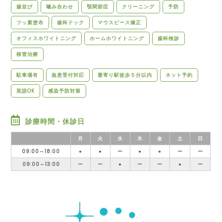
歯並び
噛み合わせ
顎関節症
クリーニング
予防
フッ素塗布
歯科ドック
マウスピース矯正
オフィスホワイトニング
ホームホワイトニング
歯科検診
根管治療
駐車場有
急患受付対応
最寄り駅徒歩５分以内
ネット予約
英語OK
感染予防対策
診療時間・休診日
月
火
水
木
金
土
日
09:00～18:00
●
●
ー
●
●
ー
ー
09:00～13:00
ー
ー
●
ー
ー
●
ー