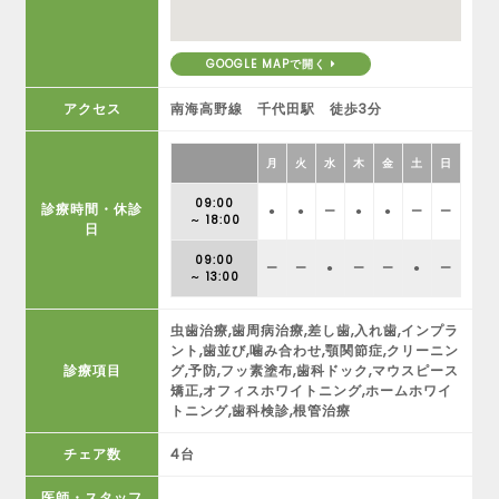
GOOGLE MAPで開く
アクセス
南海高野線 千代田駅 徒歩3分
月
火
水
木
金
土
日
09:00
診療時間・休診
●
●
ー
●
●
ー
ー
～ 18:00
日
09:00
ー
ー
●
ー
ー
●
ー
～ 13:00
虫歯治療,歯周病治療,差し歯,入れ歯,インプラ
ント,歯並び,噛み合わせ,顎関節症,クリーニン
診療項目
グ,予防,フッ素塗布,歯科ドック,マウスピース
矯正,オフィスホワイトニング,ホームホワイ
トニング,歯科検診,根管治療
チェア数
4台
医師・スタッフ