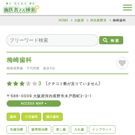
HOME
大阪府
河内長野市
梅崎歯科
検索
梅崎歯科
南海高野線 千代田駅 徒歩3分
3
(クチコミ数が足りていません)
〒586-0009 大阪府河内長野市木戸西町2-2-1
ACCESS MAP
歯科
小児歯科
矯正歯科
虫歯治療
歯周病治療
差し歯
入れ歯
インプラント