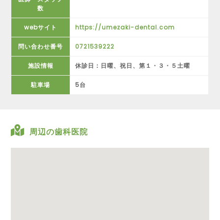
数
webサイト
https://umezaki-dental.com
問い合わせ番号
0721539222
施設情報
休診日：日曜、祝日、第１・３・５土曜
駐車場
5台
周辺の歯科医院