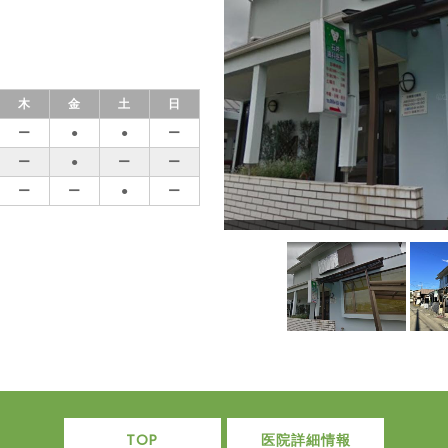
木
金
土
日
ー
●
●
ー
ー
●
ー
ー
ー
ー
●
ー
TOP
医院詳細情報