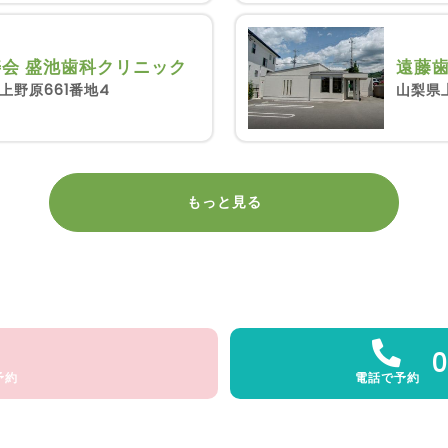
会 盛池歯科クリニック
遠藤
上野原661番地4
山梨県
もっと見る
0
予約
電話で予約