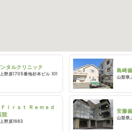
デンタルクリニック
島崎
野原1705番地杉本ビル 101
山梨県上
Ｆｉｒｓｔ Ｒｅｍｅｄ
安藤
医院
山梨県
野原1663