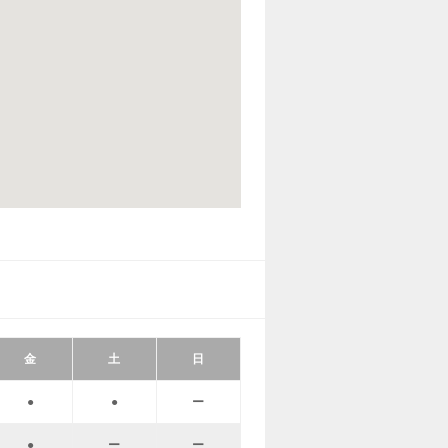
金
土
日
●
●
ー
●
ー
ー