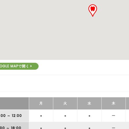
OGLE MAPで開く
月
火
水
木
:00
～ 12:00
●
●
●
ー
:00
～ 18:00
●
●
●
ー