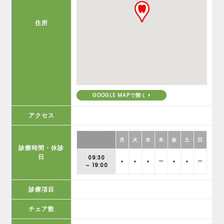
住所
GOOGLE MAPで開く
アクセス
月
火
水
木
金
土
日
診療時間・休診
日
09:30
●
●
●
ー
●
●
ー
～ 19:00
診療項目
チェア数