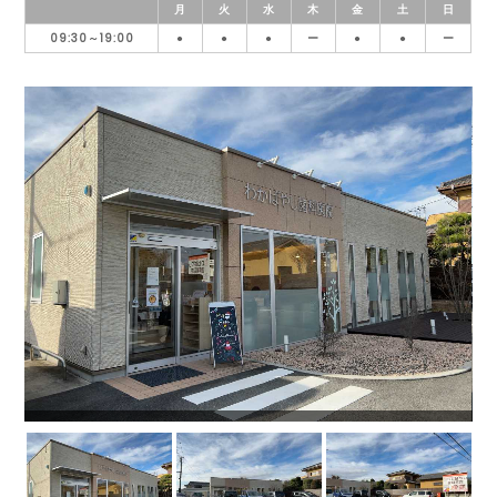
月
火
水
木
金
土
日
09:30～19:00
●
●
●
ー
●
●
ー