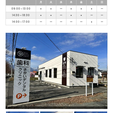
月
火
水
木
金
土
日
09:00～13:00
●
●
ー
●
●
●
ー
14:30～18:30
●
●
ー
●
●
ー
ー
14:00～17:00
ー
ー
ー
ー
ー
●
ー