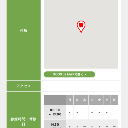
住所
GOOGLE MAPで開く
アクセス
月
火
水
木
金
土
日
09:00
●
●
ー
●
●
●
ー
～ 13:00
診療時間・休診
日
14:30
●
●
ー
●
●
ー
ー