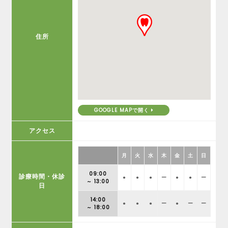
住所
GOOGLE MAPで開く
アクセス
月
火
水
木
金
土
日
09:00
診療時間・休診
●
●
●
ー
●
●
ー
～ 13:00
日
14:00
●
●
●
ー
●
ー
ー
～ 18:00