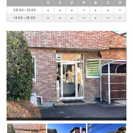
月
火
水
木
金
土
日
09:00～13:00
●
●
●
ー
●
●
ー
14:00～18:00
●
●
●
ー
●
ー
ー