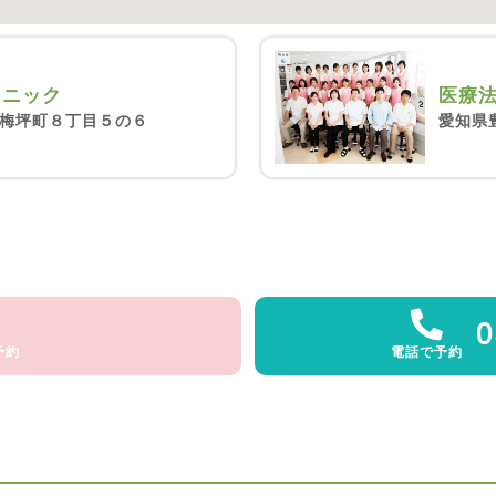
リニック
医療
梅坪町８丁目５の６
愛知県
0
予約
電話で予約