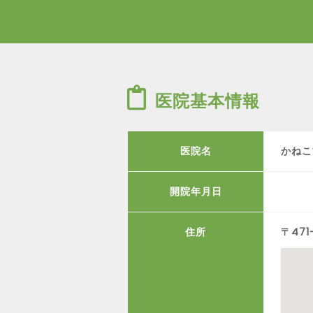
医院基本情報
医院名
かねこ
開院年月日
住所
〒47