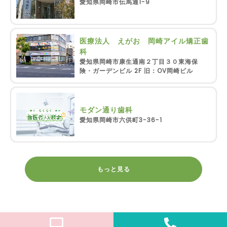
愛知県岡崎市伝馬通1-9
医療法人 えがお 岡崎アイル矯正歯
科
愛知県岡崎市康生通南２丁目３０東海保
険・ガーデンビル 2F 旧：OV岡崎ビル
モダン通り歯科
愛知県岡崎市六供町3-36-1
もっと見る