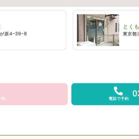
院
とく
原4-39-8
東京都大
0
予約
電話で予約