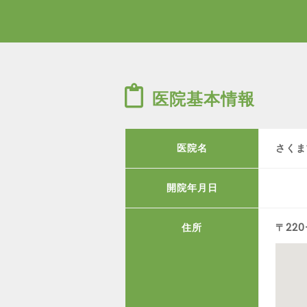
医院基本情報
医院名
さくま
開院年月日
住所
〒22