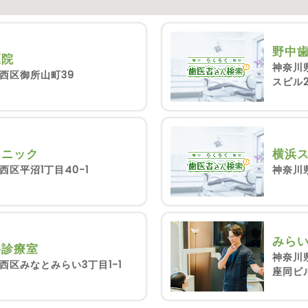
野中
医院
神奈川
西区御所山町39
スビル2
横浜
リニック
神奈川
区平沼1丁目40-1
みら
科診療室
神奈川県
西区みなとみらい3丁目1-1
座同ビ