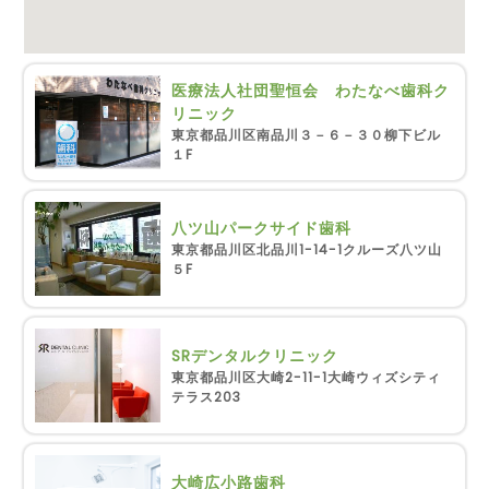
医療法人社団聖恒会 わたなべ歯科ク
リニック
東京都品川区南品川３－６－３０柳下ビル
１F
八ツ山パークサイド歯科
東京都品川区北品川1-14-1クルーズ八ツ山
５F
SRデンタルクリニック
東京都品川区大崎2-11-1大崎ウィズシティ
テラス203
大崎広小路歯科