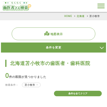
HOME
北海道
苫小牧市
地図表示
条件を変更
北海道苫小牧市の歯医者・歯科医院
0
件の医院が見つかりました
検索条件：
苫小牧市
条件を全てクリア