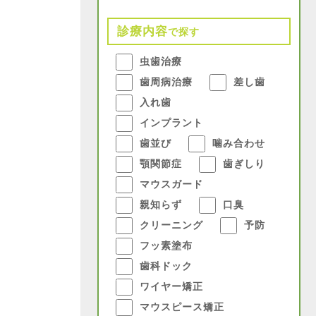
診療内容
で探す
虫歯治療
歯周病治療
差し歯
入れ歯
インプラント
歯並び
噛み合わせ
顎関節症
歯ぎしり
マウスガード
親知らず
口臭
クリーニング
予防
フッ素塗布
歯科ドック
ワイヤー矯正
マウスピース矯正