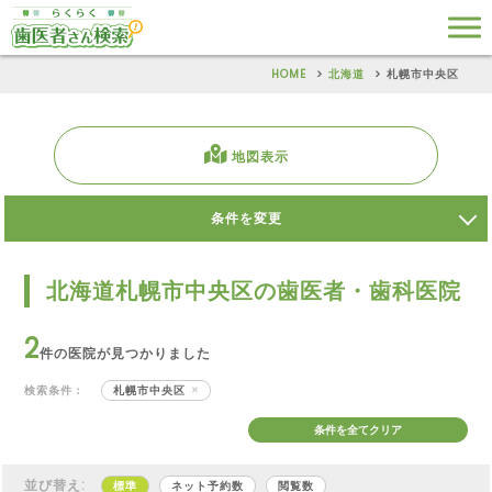
HOME
北海道
札幌市中央区
地図表示
条件を変更
北海道札幌市中央区の歯医者・歯科医院
2
件の医院が見つかりました
検索条件：
札幌市中央区
条件を全てクリア
並び替え:
標準
ネット予約数
閲覧数