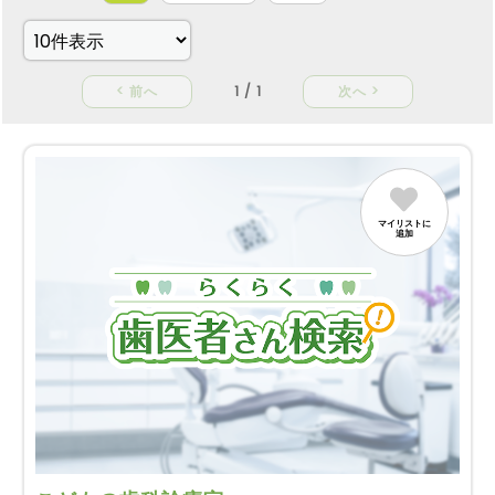
< 前へ
1 / 1
次へ >
マイリストに
追加