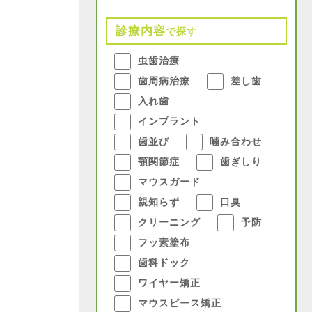
診療内容
で探す
虫歯治療
歯周病治療
差し歯
入れ歯
インプラント
歯並び
噛み合わせ
顎関節症
歯ぎしり
マウスガード
親知らず
口臭
クリーニング
予防
フッ素塗布
歯科ドック
ワイヤー矯正
マウスピース矯正